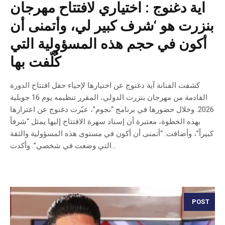
اية دغنوج : اختياري لافتتاح مهرجان
بنزرت هو ‘شرف كبير لي، وأتمنى أن
أكون في حجم هذه المسؤولية التي
كُلّفت بها
كشفت الفنانة آية دغنوج عن اختيارها لإحياء حفل افتتاح الدورة
القادمة من مهرجان بنزرت الدولي، المقرر تنظيمه يوم 16 جويلية
2026. وخلال حضورها في برنامج “نجوم”، عبّرت دغنوج عن اعتزازها
بهذه الخطوة، معتبرة أن إسناد سهرة الافتتاح إليها يمثل “شرفاً
كبيراً”، وأضافت: “أتمنى أن أكون في مستوى هذه المسؤولية والثقة
التي وضعت في شخصي”. وأكدت...
POST