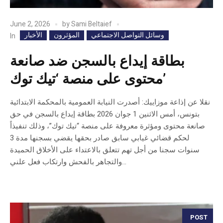
June 2, 2026
by
Sami Beltaief
وسائل التواصل الاجتماعي
المؤثرون
الأخبار
In
بطاقة إيداع بالسجن ضد صانعة
محتوى على منصة ‘تيك توك’
نقلا عن إذاعة موزاييك: أصدرت النيابة العمومية بالمحكمة الابتدائية
بتونس، أمس الاثنين 1 جوان 2026 بطاقة إيداع بالسجن في حق
صانعة محتوى ومؤثرة معروفة على منصة “تيك توك”، وذلك تنفيذاً
لحكم قضائي غيابي سابق صادر بحقها يقضي بسجنها مدة 3
سنوات سجنا من أجل تهم تتعلق بالاعتداء على الأخلاق الحميدة
والتجاهر بالفحش وارتكاب فعل علني...
POST