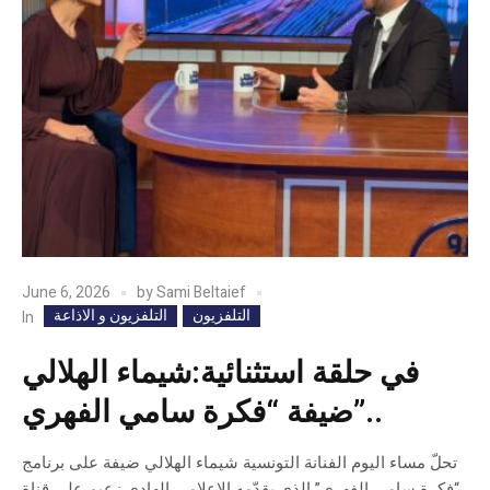
June 6, 2026
by
Sami Beltaief
التلفزيون
التلفزيون و الاذاعة
In
في حلقة استثنائية:شيماء الهلالي
ضيفة “فكرة سامي الفهري”..
تحلّ مساء اليوم الفنانة التونسية شيماء الهلالي ضيفة على برنامج
“فكرة سامي الفهري” الذي يقدّمه الإعلامي الهادي زعيم على قناة