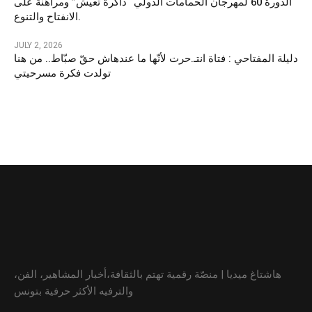
الدورة 60 لمهرجان الحمامات الدولي “ذاكرة تعيش” ومراهنة على
الانفتاح والتنوع.
JULY 2, 2026
دليلة المفتاحي : فتاة انتـ.حرت لأنّها ما عندهاش حقّ صبّاط.. من هنا
تولدت فكرة مسرحيتي
هاشتاغ ميديا | منصّة رقمية تهتم بالثقافة،أخبار المشاهير، الفن،
والترفيه الأكثر حرفية بتونس