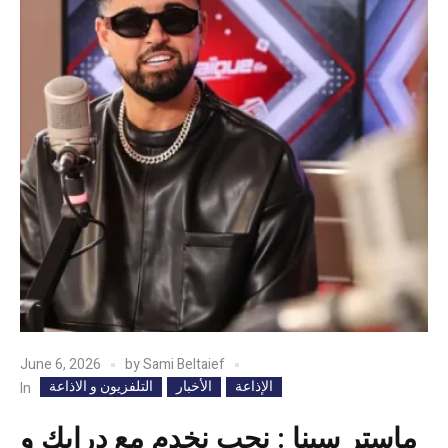
June 6, 2026
by
Sami Beltaief
الإذاعة
الأخبار
التلفزيون و الاذاعة
In
ماستر سينا : نحب نخدم مع درايك و