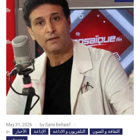
May 31, 2026
by
Sami Beltaief
الثقافة و الفنون
التلفزيون و الاذاعة
الإذاعة
الأخبار
In
موسيقى