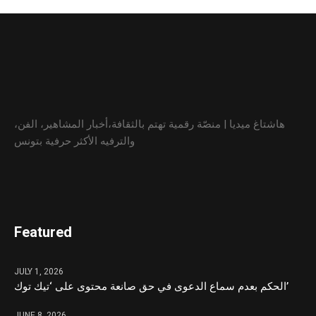
هاشتاغ ميديا | منصّة رقمية تهتم بالثقافة،أخبار المشاهير، الفن،
والترفيه الأكثر حرفية بتونس
Featured
JULY 1, 2026
الحكم بعدم سماع الدعوى في حق صانعة محتوى على ‘تيك توك’
JUNE 8, 2026