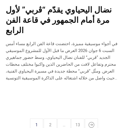
نضال اليحياوي يقدّم “ڤربي” لأول
مرة أمام الجمهور في قاعة الفن
الرابع
في أجواء موسيقية مميزة، احتضنت قاعة الفن الرابع مساء أمس
السبت 6 جوان 2026 العرض ما قبل الأول للمشروع الموسيقي
الجديد “ڤربي” للفنان نضال اليحياوي، وسط حضور جماهيري
محترم وتفاعل لافت من الحاضرين الذين واكبوا مختلف محطات
العرض. ومثّل “ڤربي” محطة جديدة في مسيرة اليحياوي الفنية،
حيث واصل من خلاله اشتغاله على الذاكرة الموسيقية التونسية...
1
2
…
13