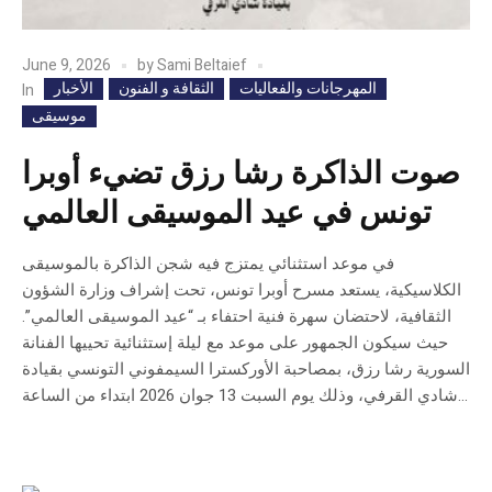
June 9, 2026
by
Sami Beltaief
المهرجانات والفعاليات
الثقافة و الفنون
الأخبار
In
موسيقى
صوت الذاكرة رشا رزق تضيء أوبرا
تونس في عيد الموسيقى العالمي
في موعد استثنائي يمتزج فيه شجن الذاكرة بالموسيقى
الكلاسيكية، يستعد مسرح أوبرا تونس، تحت إشراف وزارة الشؤون
الثقافية، لاحتضان سهرة فنية احتفاء بـ “عيد الموسيقى العالمي”.
حيث سيكون الجمهور على موعد مع ليلة إستثنائية تحييها الفنانة
السورية رشا رزق، بمصاحبة الأوركسترا السيمفوني التونسي بقيادة
شادي القرفي، وذلك يوم السبت 13 جوان 2026 ابتداء من الساعة...