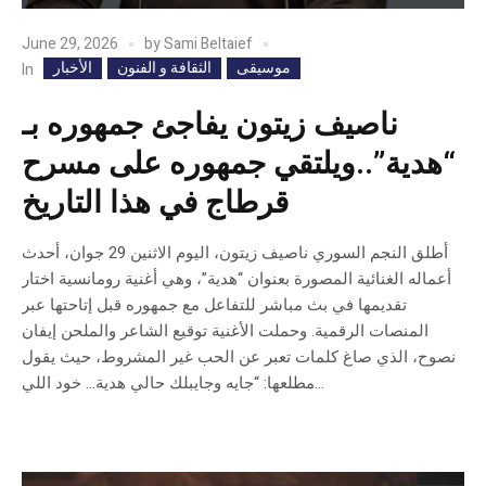
June 29, 2026
by
Sami Beltaief
موسيقى
الثقافة و الفنون
الأخبار
In
ناصيف زيتون يفاجئ جمهوره بـ
“هدية”..ويلتقي جمهوره على مسرح
قرطاج في هذا التاريخ
أطلق النجم السوري ناصيف زيتون، اليوم الاثنين 29 جوان، أحدث
أعماله الغنائية المصورة بعنوان “هدية”، وهي أغنية رومانسية اختار
تقديمها في بث مباشر للتفاعل مع جمهوره قبل إتاحتها عبر
المنصات الرقمية. وحملت الأغنية توقيع الشاعر والملحن إيفان
نصوح، الذي صاغ كلمات تعبر عن الحب غير المشروط، حيث يقول
مطلعها: “جايه وجايبلك حالي هدية… خود اللي...