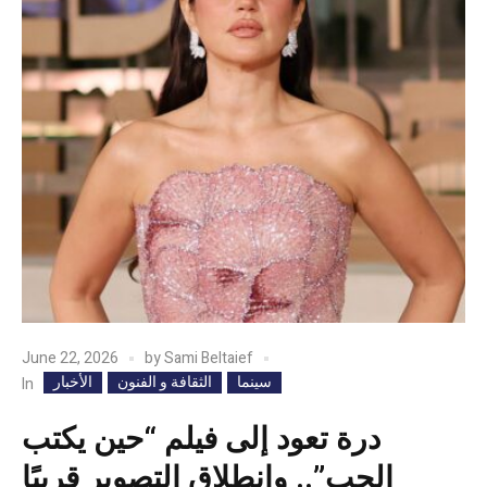
June 22, 2026
by
Sami Beltaief
سينما
الثقافة و الفنون
الأخبار
In
درة تعود إلى فيلم “حين يكتب
الحب”.. وانطلاق التصوير قريبًا