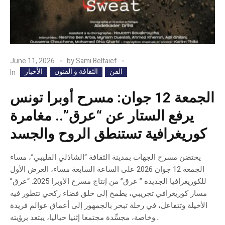
June 11, 2026
by
Sami Beltaief
الفن
الثقافة و الفنون
الأخبار
In
الجمعة 12 جوان: مسرح أوبرا تونس
يرفع الستار عن “عرق”.. مغامرة
كوريغرافية تستنطق الروح والجسد
يحتضن مسرح الجهات بمدينة الثقافة “الشاذلي القليبي”، مساء
الجمعة 12 جوان 2026 على الساعة السابعة مساء، العرض الأول
للكوريغرافيا الجديدة ” عرق” من إنتاج مسرح الأوبرا 2025. “عرق”
مسار كوريغرافي تجريبي، يطمح إلى خلق فضاء ركحي تتطور فيه
الأخيلة وتتفاعل، في رحلة تبحر بالجمهور إلى أعماق عوالم فريدة
وخاصة، مجسِّدة مجتمعا إثنيا خياليا، يبتعد برؤيته...