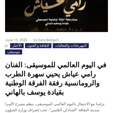
June 15, 2026
by
Sami Beltaief
المهرجانات والفعاليات
الثقافة و الفنون
الأخبار
In
موسيقى
في اليوم العالمي للموسيقى: الفنان
رامي عياش يحيي سهرة الطرب
والرومانسية رفقة الفرقة الوطنية
بقيادة يوسف بالهاني
تزامنا مع الاحتفال باليوم العالمي للموسيقى، ينظم مسرح الأوبرا
بمدينة الثقافة “الشاذلي القليبي”، تحت إشراف وزارة الشؤون