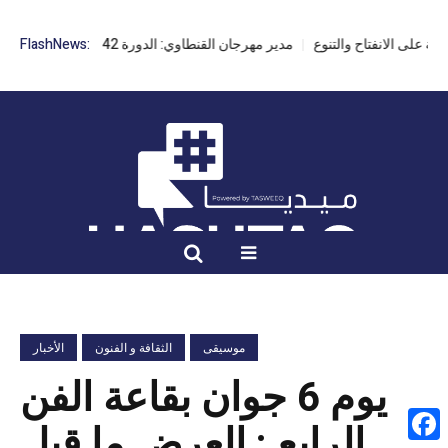
مدير مهرجان القنطاوي: الدورة 42 مهددة بسبب تأخر التراخيص
FlashNews:
موسيقى
الثقافة و الفنون
الأخبار
يوم 6 جوان بقاعة الفن
الرابع : العرض ما قبل