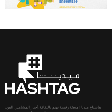
هاشتاغ ميديا | منصّة رقمية تهتم بالثقافة،أخبار المشاهير، الفن،