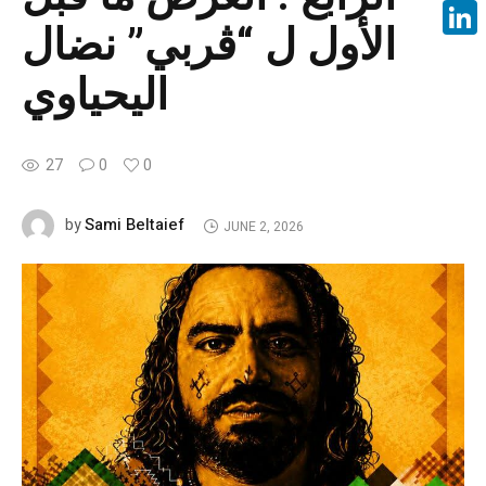
Face
الأول ل “ڤربي” نضال
Linke
اليحياوي
27
0
0
Sami Beltaief
by
JUNE 2, 2026