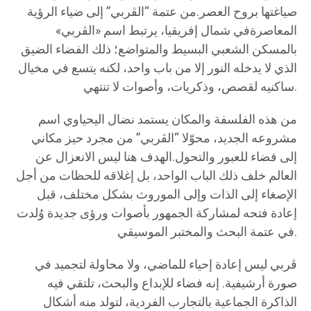
صياغتها بروح العصر.من عتمة “الڤربي” إلى ضياء الرؤية
المعاصرةفي شمال إفريقيا، يرتبط اسم «الڤربي»
بالمسكن الشعبي البسيط والمتواضع؛ ذلك الفضاء الضيق
الذي لا يدخله النور إلا من باب واحد، لكنه يتسع في مخيال
ساكنيه لقصص، وذكريات، وأصوات لا تنتهي.
من هذه الفلسفة والمكان يستمد نضال اليحياوي اسم
مشروعه الجديد، محوّلا “الڤربي” من مجرد حيز مكاني
إلى فضاء للعبور والتحول.الهدف هنا ليس الانعزال عن
العالم خلف ذلك الباب الواحد، بل إغلاقه للحظات من أجل
الإصغاء إلى الذات وإلى الموروث بشكل مختلف، قبل
إعادة فتحه لمشاركة الجمهور بأصوات ورؤى جديدة وُلدت
في عتمة البحث والمختبر الموسيقي.
ڤربي ليس إعادة إحياء للماضي، ولا محاولة لتجميد في
صورة أرشيفية. إنه فضاء للإبداع والبحث، تلتقي فيه
الذاكرة الجماعية بالتجارب الفردية، لتولد منه أشكال