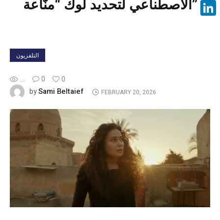
الاصطناعي لتحديد لوك “منّاعة”
Face
Linke
التلفزيون
...
0
0
Sami Beltaief
by
FEBRUARY 20, 2026