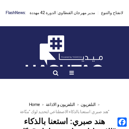
مدير مهرجان القنطاوي: الدورة 42 مهددة بسبب تأخر التراخيص
FlashNews:
التلفزيون
التلفزيون و الاذاعة
Home
هند صبري: استعنا بالذكاء الاصطناعي لتحديد لوك “منّاعة”
هند صبري: استعنا بالذكاء