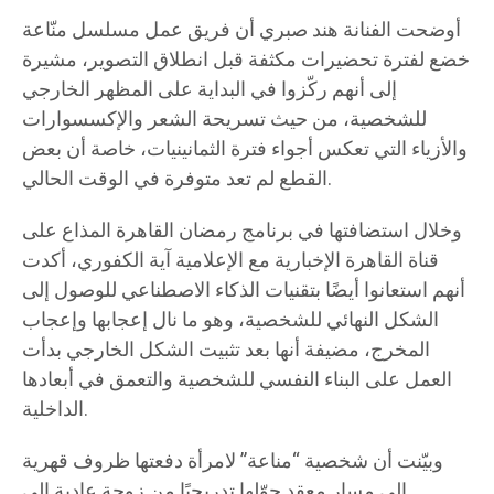
أوضحت الفنانة هند صبري أن فريق عمل مسلسل منّاعة
خضع لفترة تحضيرات مكثفة قبل انطلاق التصوير، مشيرة
إلى أنهم ركّزوا في البداية على المظهر الخارجي
للشخصية، من حيث تسريحة الشعر والإكسسوارات
والأزياء التي تعكس أجواء فترة الثمانينيات، خاصة أن بعض
القطع لم تعد متوفرة في الوقت الحالي.
وخلال استضافتها في برنامج رمضان القاهرة المذاع على
قناة القاهرة الإخبارية مع الإعلامية آية الكفوري، أكدت
أنهم استعانوا أيضًا بتقنيات الذكاء الاصطناعي للوصول إلى
الشكل النهائي للشخصية، وهو ما نال إعجابها وإعجاب
المخرج، مضيفة أنها بعد تثبيت الشكل الخارجي بدأت
العمل على البناء النفسي للشخصية والتعمق في أبعادها
الداخلية.
وبيّنت أن شخصية “مناعة” لامرأة دفعتها ظروف قهرية
إلى مسار معقد حوّلها تدريجيًا من زوجة عادية إلى