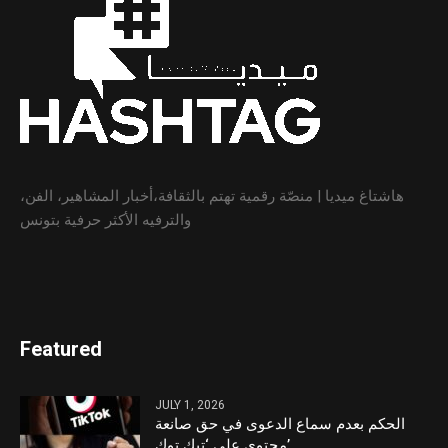
هاشتاغ ميديا | منصّة رقمية تهتم بالثقافة،أخبار المشاهير، الفن،
والترفيه الأكثر حرفية بتونس
Featured
JULY 1, 2026
الحكم بعدم سماع الدعوى في حق صانعة
محتوى على ‘تيك توك’