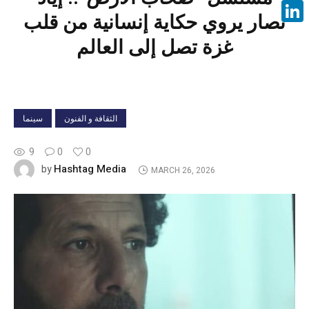
Face
نصار يروي حكاية إنسانية من قلب
Linke
غزة تصل إلى العالم
الثقافة و الفنون
سينما
9
0
0
Hashtag Media
by
MARCH 26, 2026