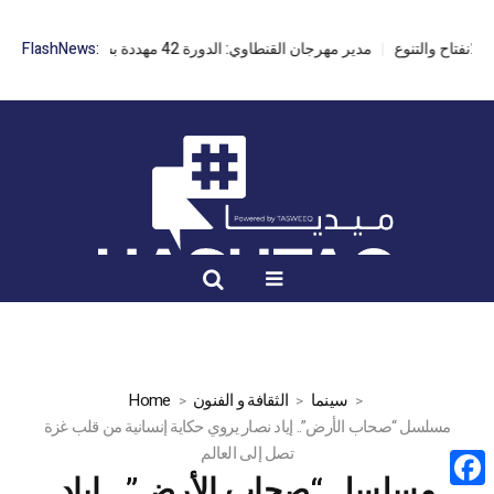
مدير مهرجان القنطاوي: الدورة 42 مهددة بسبب تأخر التراخيص
FlashNews:
سينما
الثقافة و الفنون
Home
مسلسل “صحاب الأرض”.. إياد نصار يروي حكاية إنسانية من قلب غزة
تصل إلى العالم
مسلسل “صحاب الأرض”.. إياد