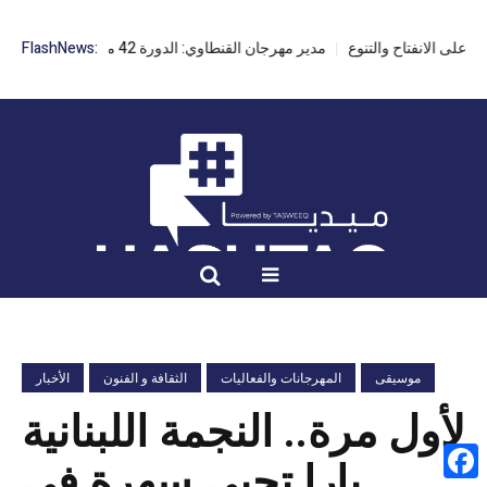
مدير مهرجان القنطاوي: الدورة 42 مهددة بسبب تأخر التراخيص
FlashNews:
موسيقى
المهرجانات والفعاليات
الثقافة و الفنون
الأخبار
لأول مرة.. النجمة اللبنانية
يارا تحيي سهرة في