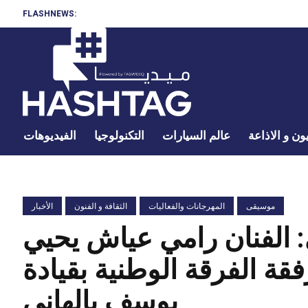
FLASHNEWS:
ون و الاذاعة
عالم السيارات
التكنولوجيا
الفيديوهات
موسيقى
المهرجانات والفعاليات
الثقافة و الفنون
الأخبار
: الفنان رامي عياش يحيي
ة الفرقة الوطنية بقيادة
يوسف بالهاني