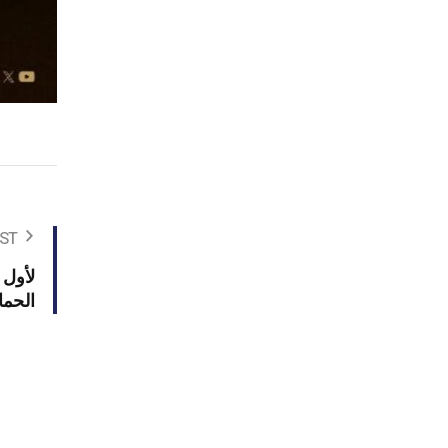
ST
لأول 
الحما