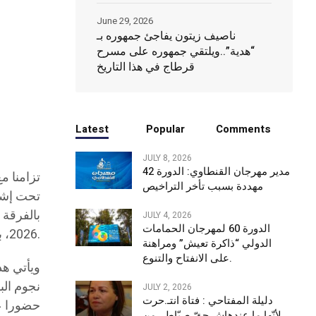
June 29, 2026
ناصيف زيتون يفاجئ جمهوره بـ
“هدية”..ويلتقي جمهوره على مسرح
قرطاج في هذا التاريخ
Latest
Popular
Comments
JULY 8, 2026
مدير مهرجان القنطاوي: الدورة 42
تزامنا م
مهددة بسبب تأخر التراخيص
تحت إشرا
JULY 4, 2026
الدورة 60 لمهرجان الحمامات
2026، بداية من الساعة الثامنة مساء.
الدولي “ذاكرة تعيش” ومراهنة
على الانفتاح والتنوع.
ويأتي هذ
نجوم الب
JULY 2, 2026
دليلة المفتاحي : فتاة انتـ.حرت
حضورا عل
لأنّها ما عندهاش حقّ صبّاط.. من