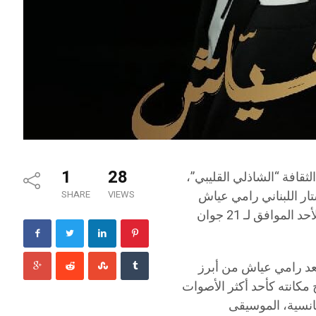
1
28
لثقافة “الشاذلي القليبي”،
ار اللبناني رامي عياش
SHARE
VIEWS
بالفرقة الوطنية للموسيقى، بقيادة المايسترو يوسف بالهاني، وذلك يوم الأحد الموافق لـ 21 جوان
يعد رامي عياش من أبرز
مكانته كأحد أكثر الأصوات
انسية، الموسيقى