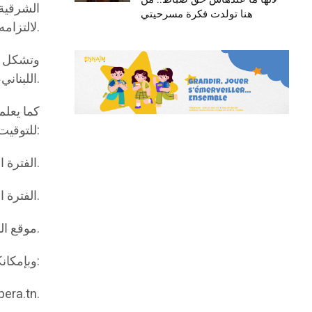
الشرقية،
هنا تولدت فكرة مسرحيتي
لالتزامه بالعمل الإنساني ومبادراته الاجتماعية التي عززت حضوره وتأثيره في العالم العربي.
وتشكل هذ
اللبناني، في عرض يجمع بين الأداء الغنائي الراقي والتوزيع الأوركسترالي المتميز.
كما يعلم
للتوقيت التالي:
الفترة الصباحية: من الساعة 09:00 صباحا إلى 13:00 ظهرا.
الفترة المسائية: من الساعة 14:00 ظهرا إلى 17:00 مساء.
موقع الشباك: مدينة الثقافة (على الجانب الأيسر من البوابة الرئيسية).
وبإمكانكم اقتناء التذاكر إلكترونيا وبطريقة مباشرة عبر الرابط التالي:
pera.tn.