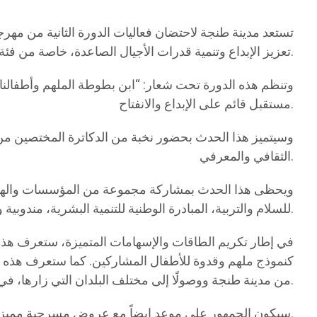
تعزيز الإبداع وتنمية قدرات الأجيال الصاعدة، خاصة من فئة الأطفال.
وتنظم هذه الدورة تحت شعار: “ابن بطوطة الملهم وأطفالنا 
مستقبل قائم على الإبداع والانفتاح.
وسيتميز هذا الحدث بحضور نخبة من الدكاترة المختصين من ا
الثقافي والمعرفي.
ويحظى هذا الحدث بمشاركة مجموعة من المؤسسات والهيئات ال
للسلام والتربية، المبادرة الوطنية للتنمية البشرية، مندوبية وزارة الثقافة، وزارة التربية الوطنية والتعليم الأولي والرياضة، إضافة إلى المعهد الدولي للتربية والسلام.
في إطار تكريم الطاقات والإسهامات المتميزة، ستعرف هذه ا
كنموذج ملهم وقدوة للأطفال المشاركين. كما ستعرف هذه ال
من مدينة طنجة ووصولًا إلى مختلف البلدان التي زارها، في لوحة فنية تربط بين التاريخ والإبداع الطفولي.
سيكون الجمهور على موعد ايضاً مع عروض مسرحية مميزة من تقديمو أطفال في وضعية توحد، في خطوة تهدف إلى إبراز مواهبهم وتشجيع إدماجهم في المشهد الثقافي والفني.