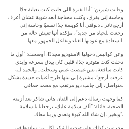
وقالت شيرين: “أنا الفترة اللي فاتت كنت تعبانة جدًا
وحاسة إني بغرق، وكنت محتاجة أبعد شوية عشان أعرف
أرجع تاني.. دلوقتي أنا كويسة جدًا نفسيًا وحاسة إني
رجعت للحياة من جديد”، مؤكدة أنها تعيش حالة من
السعادة مع عودتها للغناء وتفاعل الجمهور معها.
وعن كواليس دخولها الاستوديو مجددًا، أوضحت: “أول ما
دخلت كنت متوترة جدًا، قلبي كان بيدق بسرعة وإيدي
كانت ساقعة، بس غمضت عيني وسجلت.. والحمد لله
عرفت أرجع”، مشيرة إلى نيتها طرح أغنيات جديدة بشكل
متواصل، إلى جانب ديو مرتقب مع محمد حماقي.
كما وجهت رسالة دعم إلى الفنان هاني شاكر بعد أزمته
الصحية، قائلة: “ألف سلامة عليك، ترجعلنا بالسلامة
وبخير.. إن شاء الله كبوة وتعدي وربنا معاك”.
وحرصت كذلك على توجيه الشكر لكل من ساندها في