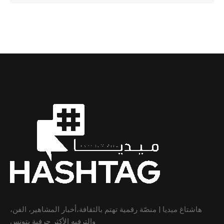
هاشتاغ ميديا | منصّة رقمية تهتم بالثقافة،أخبار المشاهير، الفن،
والترفيه الأكثر حرفية بتونس