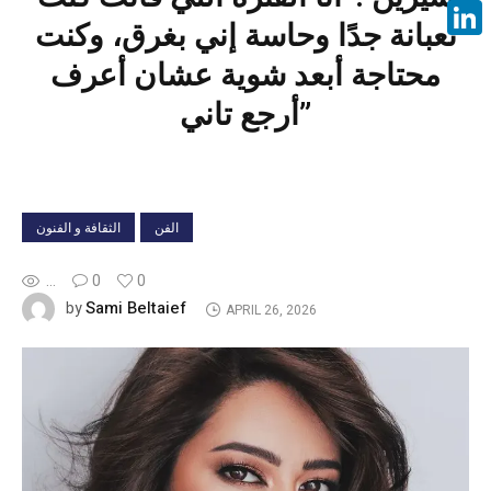
Face
تعبانة جدًا وحاسة إني بغرق، وكنت
Linke
محتاجة أبعد شوية عشان أعرف
أرجع تاني”
الفن
الثقافة و الفنون
...
0
0
Sami Beltaief
by
APRIL 26, 2026