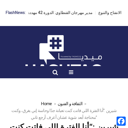
مدير مهرجان القنطاوي: الدورة 42 مهددة بسبب تأخر التراخيص
FlashNews:
الثقافة و الفنون
Home
شيرين :“أنا الفترة اللي فاتت كنت تعبانة جدًا وحاسة إني بغرق، وكنت
محتاجة أبعد شوية عشان أعرف أرجع تاني”
شيرين :“أنا الفترة اللي فاتت كنت