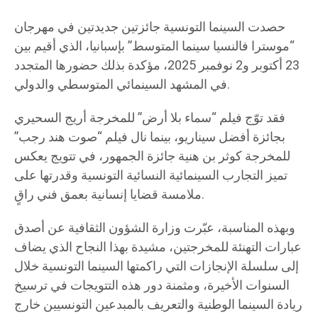
حصدت السينما التونسية جائزتين جديدتين في مهرجان
“موسترا فالنسيا سينما المتوسط” بإسبانيا، الذي أقيم بين
23 أكتوبر و2 نوفمبر 2025، مؤكدة بذلك حضورها المتجدد
في المشهد السينمائي المتوسطي والدولي.
فقد توّج فيلم “سماء بلا أرض” للمخرجة أريج السحيري
بجائزة أفضل سيناريو، بينما نال فيلم “صوت هند رجب”
للمخرجة كوثر بن هنية جائزة الجمهور، في تتويج يعكس
تميز التجارب السينمائية النسائية التونسية وقدرتها على
ملامسة قضايا إنسانية بعمق فني راقٍ.
وبهذه المناسبة، عبّرت وزارة الشؤون الثقافية عن أصدق
عبارات التهنئة للمخرجتين، مشيدة بهذا النجاح الذي يضاف
إلى سلسلة الإنجازات التي راكمتها السينما التونسية خلال
السنوات الأخيرة، ومثمنة دور هذه التتويجات في ترسيخ
ريادة السينما الوطنية والتعريف بالمبدعين التونسيين خارج