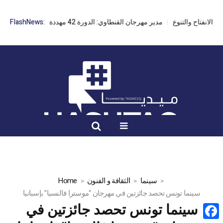
مدير مهرجان القنطاوي: الدورة 42 مهددة بسبب تأخر التراخيص
FlashNews:
سينما
الثقافة و الفنون
Home
سينما تونس تحصد جائزتين في مهرجان “موسترا فالنسيا” بإسبانيا
سينما تونس تحصد جائزتين في