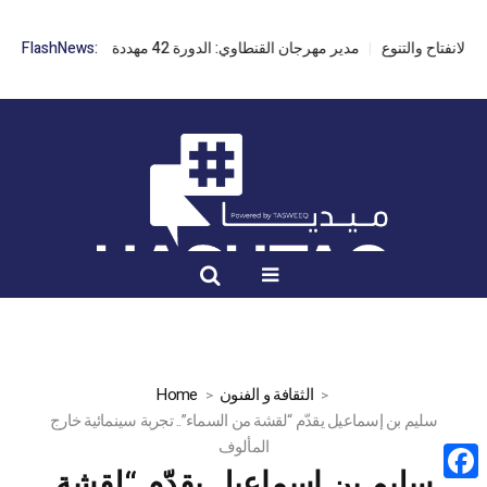
مدير مهرجان القنطاوي: الدورة 42 مهددة بسبب تأخر التراخيص
FlashNews:
الثقافة و الفنون
Home
سليم بن إسماعيل يقدّم “لقشة من السماء”.. تجربة سينمائية خارج
المألوف
سليم بن إسماعيل يقدّم “لقشة