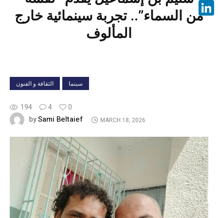
Face
من السماء”.. تجربة سينمائية خارج
Linke
المألوف
سينما
الثقافة و الفنون
194
4
0
Sami Beltaief
by
MARCH 18, 2026