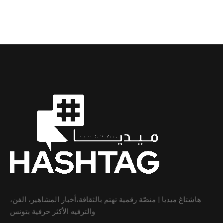
هاشتاغ ميديا | منصّة رقمية تهتم بالثقافة،أخبار المشاهير، الفن،
والترفيه الأكثر حرفية بتونس