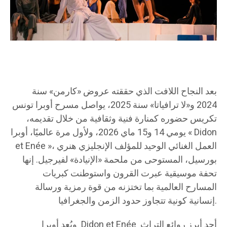
بعد النجاح اللافت الذي حققته عروض «كارمن» سنة
2024 و«لا ترافياتا» سنة 2025، يواصل مسرح أوبرا تونس
تكريس حضوره كمنارة فنية وثقافية من خلال تقديمه،
يومي 14 و15 ماي 2026، ولأول مرة عالميًا، أوبرا « Didon
et Enée »، العمل الغنائي الوحيد للمؤلف الإنجليزي هنري
بورسيل، المستوحى من ملحمة «الإنيادة» لفيرجيل. إنها
تحفة موسيقية عبرت القرون واستوطنت كبريات
المسارح العالمية بما تختزنه من قوة رمزية ورسالة
إنسانية كونية تتجاوز حدود الزمن والجغرافيا.
ويُعد أوبرا Didon et Enée أحد أبرز روائع التراث