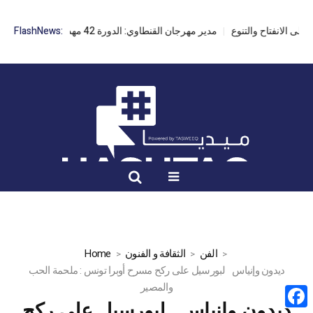
مدير مهرجان القنطاوي: الدورة 42 مهددة بسبب تأخر التراخيص
FlashNews:
الفن
الثقافة و الفنون
Home
ديدون وإنياس لبورسيل على ركح مسرح أوبرا تونس : ملحمة الحب
والمصير
ديدون وإنياس لبورسيل على ركح