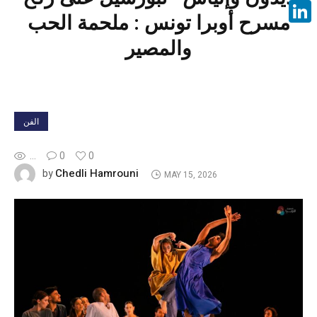
Face
مسرح أوبرا تونس : ملحمة الحب
Linke
والمصير
الفن
...
0
0
Chedli Hamrouni
by
MAY 15, 2026