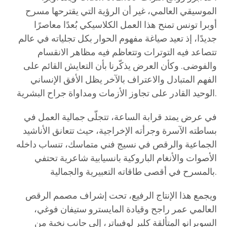
الموسيقي العالمي، غير أن الرؤية التي يقترحها مسرح
أوبرا تونس تمنح هذا العمل الكلاسيكي بُعدًا معاصرًا
جديدًا، إذ تعيد صياغة مفهوم الحوار بكل تجلياته في عالم
تتصاعد فيه التوترات وتتعاظم فيه مظاهر الانقسام
والفوضى. وكأن العرض يذكّرنا بأن التعايش القائم على
الفهم المتبادل والاعتراف بالآخر يظل الأفق الإنساني
الوحيد القادر على تجاوز الأزمات ومداواة جراح البشرية.
في عرض يمتد قرابة الساعة، تتجلّى جمالية العمل في
بساطته الآسرة وجرأته الإخراجية، حيث تتعانق الأناشيد
الجماعية والرقص في نسيج فني متماسك، تنساب داخله
الأصوات والأنغام الباروكية بانسيابية شاعرية تحتفي
بالمسرح في أقصى طاقاته التعبيرية والجمالية.
ويجمع هذا الإنتاج الرفيع، تحت إشراف مصمم الرقص
العالمي عمر راجح وقيادة المايسترو ستيفان فوغي،
السوبرانو المتألقة كلير لوفيياتر، إلى جانب نخبة من