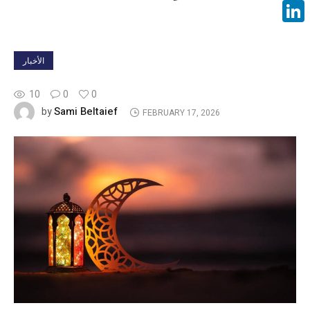
Face
Linke
الأخبار
10
0
0
Sami Beltaief
by
FEBRUARY 17, 2026