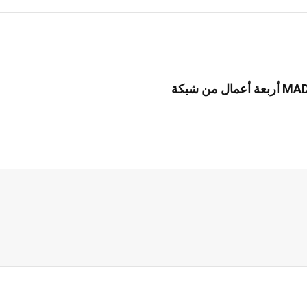
أربعة أعمال من شبكة MAD في مهرجان القاهرة السينمائي: حضور يربط بين تونس