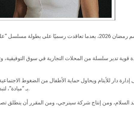
تستعد النجمة درة لخوض تجربة درامية جديدة في موسم رمضان 2026، بعدما ت
وية تدير سلسلة من المحلات التجارية في سوق التوفيقية، وت
دارة دار للأيتام ويحاول حماية الأطفال من الضغوط الاجتماعية
بـ “ميادة”، لتبدأ بينهما رحلة صراع بين القوة والحنان، والمصلحة والعاطفة.
لسلام، ومن إنتاج شركة سينرجي، ومن المقرر أن ينطلق تصويره