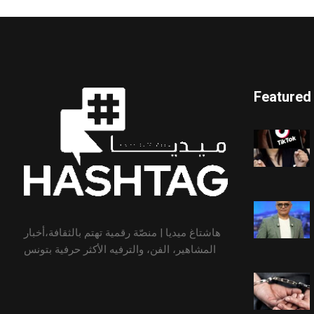
Featured
هاشتاغ ميديا | منصّة رقمية تهتم بالثقافة،أخبار
المشاهير، الفن، والترفيه الأكثر حرفية بتونس