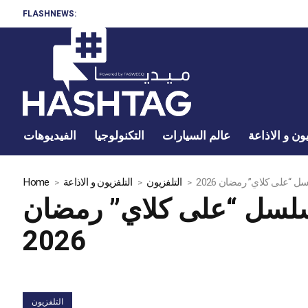
FLASHNEWS:
ون و الاذاعة
عالم السيارات
التكنولوجيا
الفيديوهات
“على كلاي” رمضان 2026
التلفزيون
التلفزيون و الاذاعة
Home
سلسل “على كلاي” رمضان
2026
التلفزيون