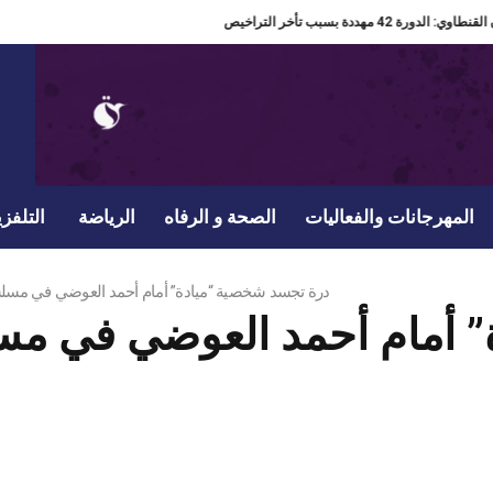
 مهرجان القنطاوي: الدورة 42 مهددة بسبب تأخر التراخيص
المهرجانات والفعاليات
الصحة و الرفاه
الرياضة
التلفزي
درة تجسد شخصية “ميادة” أمام أحمد العوضي في مسلسل 
” أمام أحمد العوضي في م