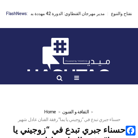
مدير مهرجان القنطاوي: الدورة 42 مهددة بسبب تأخر التراخيص
FlashNews:
الثقافة و الفنون
Home
حسناء جبري تبدع في “زوجيني يا يما” رفقة الفنان عادل شهير
حسناء جبري تبدع في “زوجيني يا