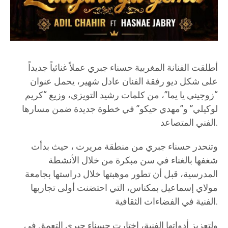
أطلقت الفنانة المغربية حسناء جبري عملاً غنائياً جديداً
على شكل ديو رفقة الفنان عادل شهير، يحمل عنوان
“زوجيني يا يما”، من كلمات رشيد التويزي، وزيع “كريم
لوكيلي” و”مهدي حيكو” في خطوة جديدة ضمن مسارها
الفني المتصاعد.
وتنحدر حسناء جبري من منطقة مريرت ، حيث بدأت
شغفها بالغناء في سن مبكرة من خلال الأنشطة
المدرسية، قبل أن تطور موهبتها خلال دراستها بجامعة
مولاي إسماعيل بمكناس، التي احتضنت أولى تجاربها
الفنية في الفضاءات الثقافية.
ولتعزيز أدواتها الفنية، اختارت حسناء جبري التعمق في