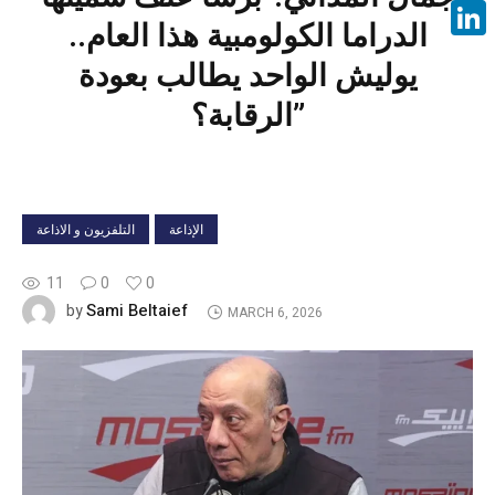
Face
الدراما الكولومبية هذا العام..
Linke
يوليش الواحد يطالب بعودة
الرقابة؟”
الإذاعة
التلفزيون و الاذاعة
11
0
0
Sami Beltaief
by
MARCH 6, 2026