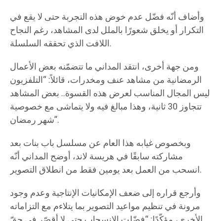
وأضاف أنّه فضّل عدم خوض هذه التجربة حتى لا يقع في
التكرار أو يخلق شعورًا بالملل لدى المشاهد، رغم النجاح
اللافت الذي تحققه السلسلة.
ومن جهة أخرى، انتقد المداني ما تتضمّنه بعض الأعمال
الرمضانية من مشاهد عنف ومخدرات، قائلاً: “التلفزيون
ليس المجال المناسب لعرض هذه القسوة.. بعض المشاهد
تتجاوز 30 ثانية، وهذا مبالغ فيه ولا يتماشى مع خصوصية
شهر رمضان”.
وبخصوص غيابه هذا العام عن مسلسل باب بنات بعد
مشاركته سابقًا في هريسة لاند، أوضح المداني أنّه
انسحب من العمل بعد يومين فقط من انطلاق التصوير.
وأرجع قراره إلى ضعف الإمكانيات الإنتاجية وعدم وجود
مرونة في تنظيم مواعيد التصوير بما يتلاءم مع التزاماته
الأخرى، مؤكّدًا: “فضّلت الانسحاب حتى لا أقصّر في حقّ