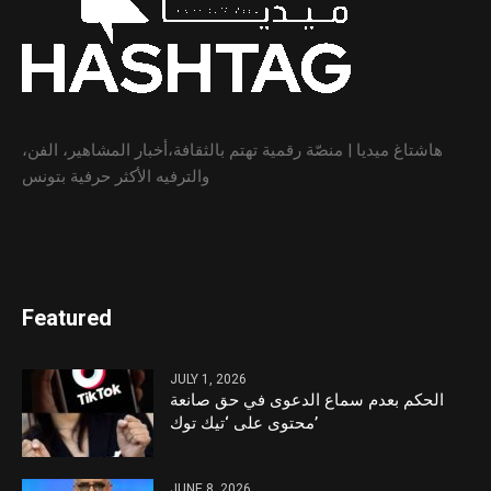
هاشتاغ ميديا | منصّة رقمية تهتم بالثقافة،أخبار المشاهير، الفن،
والترفيه الأكثر حرفية بتونس
Featured
JULY 1, 2026
الحكم بعدم سماع الدعوى في حق صانعة
محتوى على ‘تيك توك’
JUNE 8, 2026