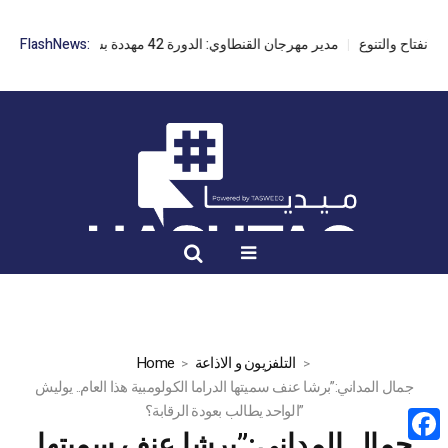
مدير مهرجان القنطاوي: الدورة 42 مهددة بسبب تأخر التراخيص
FlashNews:
التلفزيون و الاذاعة
Home
جمال المداني:”برشا عنف سميتها الدراما الكولومبية هذا العام.. يوليش
الواحد يطالب بعودة الرقابة؟”
جمال المداني:”برشا عنف سميتها