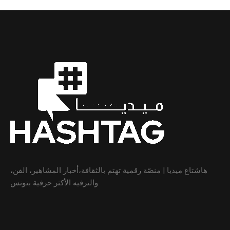
هاشتاغ ميديا | منصّة رقمية تهتم بالثقافة،أخبار المشاهير، الفن،
والترفيه الأكثر حرفية بتونس