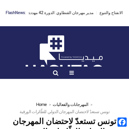
مدير مهرجان القنطاوي: الدورة 42 مهددة بسبب تأخر التراخيص
FlashNews:
المهرجانات والفعاليات
Home
تونس تستعدّ لاحتضان المهرجان الدولي للطّائرات الورقية
تونس تستعدّ لاحتضان المهرجان