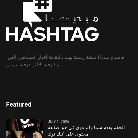
هاشتاغ ميديا | منصّة رقمية تهتم بالثقافة،أخبار المشاهير، الفن،
والترفيه الأكثر حرفية بتونس
Featured
JULY 1, 2026
الحكم بعدم سماع الدعوى في حق صانعة
محتوى على ‘تيك توك’