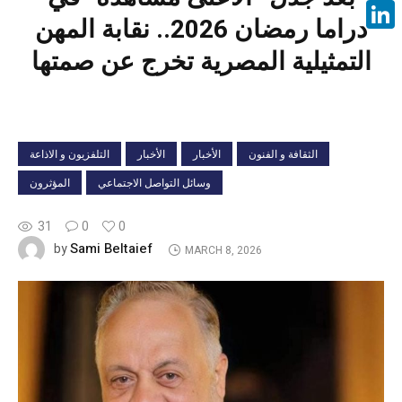
Face
دراما رمضان 2026.. نقابة المهن
Linke
التمثيلية المصرية تخرج عن صمتها
الثقافة و الفنون
الأخبار
الأخبار
التلفزيون و الاذاعة
وسائل التواصل الاجتماعي
المؤثرون
31
0
0
Sami Beltaief
by
MARCH 8, 2026