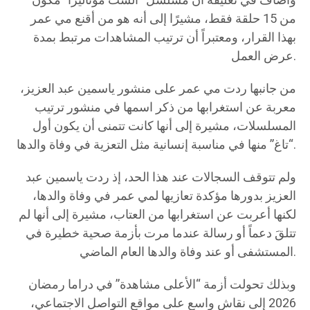
وأضاف في تعليقه أن مسلسل “الست موناليزا” مكوّن
من 15 حلقة فقط، مشيرًا إلى أنه هو من أقنع مي عمر
بهذا القرار، ومعتبراً أن ترتيب المشاهدات مرتبط بمدة
عرض العمل.
من جانبها ردت مي عمر على منشور ياسمين عبد العزيز،
معربة عن استغرابها من ذكر اسمها في منشور ترتيب
المسلسلات، مشيرة إلى أنها كانت تتمنى أن يكون أول
“تاغ” منها في مناسبة إنسانية مثل التعزية في وفاة والدها.
ولم تتوقف السجالات عند هذا الحد، إذ ردت ياسمين عبد
العزيز بدورها مؤكدة تعازيها لمي عمر في وفاة والدها،
لكنها أعربت عن استغرابها من العتاب، مشيرة إلى أنها لم
تتلقَ دعماً أو رسالة عندما مرت بأزمة صحية خطيرة في
المستشفى أو عند وفاة والدها العام الماضي.
وبذلك تحولت أزمة “الأعلى مشاهدة” في دراما رمضان
2026 إلى نقاش واسع على مواقع التواصل الاجتماعي،