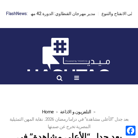
مدير مهرجان القنطاوي: الدورة 42 مهددة بسبب تأخر التراخيص
FlashNews:
التلفزيون و الاذاعة
Home
بعد جدل “الأعلى مشاهدة” في دراما رمضان 2026.. نقابة المهن التمثيلية
المصرية تخرج عن صمتها
بعد جدل “الأعلى مشاهدة” في