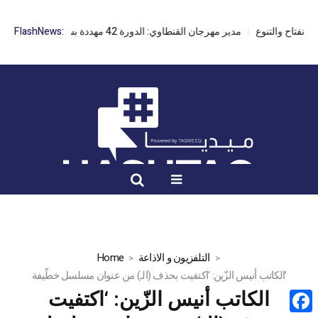
مدير مهرجان القنطاوي: الدورة 42 مهددة بسبب تأخر التراخيص
FlashNews:
التلفزيون و الاذاعة
Home
الكاتب أنيس الزّين: ‘اكتفيت بحذف (الـ) من عنوان مسلسل خطّيفة’
الكاتب أنيس الزّين: ‘اكتفيت