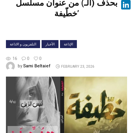
بحذف (الـ) من عنوان مسلسل
Face
خطّيفة’
Linke
الإذاعة
الأخبار
التلفزيون و الاذاعة
16
0
0
Sami Beltaief
by
FEBRUARY 23, 2026