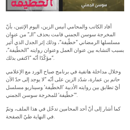
أفاد الكاتب والمحامي أنيس الزين، اليوم الإثنين، بأنّ
المخرجة سوسن الجمني قامت بحذف “الـ” من عنوان
مسلسلها الرمضاني “خطّيفة”، وذلك إثر الجدل الذي أُثير
بسبب التشابه بين عنوان العمل وعنوان روايته “الخطّيفة”،
مؤكّدًا أنّه “اكتفى بذلك”.
وخلال مداخلة هاتفية في برنامج صباح الورد مع الإعلامي
حاتم بن عمارة، شدّد الزين على أنّه “لا يوجد إلى حدّ الآن
أيّ تطابق بين روايته الأدبية ‘الخطّيفة’ وسيناريو مسلسل
‘خطّيفة’ للمخرجة سوسن الجمني”.
كما أشار إلى أنّ أحد المحامين تدخّل في هذا الملف، وتمّ
في النهاية طيّ الصفحة.