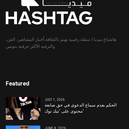
هاشتاغ ميديا | منصّة رقمية تهتم بالثقافة،أخبار المشاهير، الفن،
والترفيه الأكثر حرفية بتونس
Featured
JULY 1, 2026
الحكم بعدم سماع الدعوى في حق صانعة
محتوى على ‘تيك توك’
JUNE 8, 2026