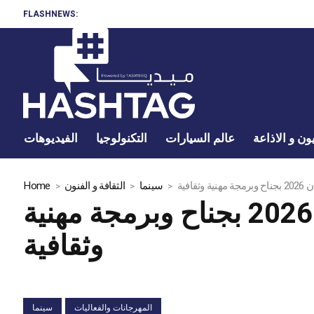
FLASHNEWS:
ون و الاذاعة
عالم السيارات
التكنولوجيا
الفيديوهات
افية
سينما
الثقافة و الفنون
Home
السينما التونسية تجدد حضورها في مهرجان كان 2026 بجناح وبرمجة مهنية
وثقافية
المهرجانات والفعاليات
سينما