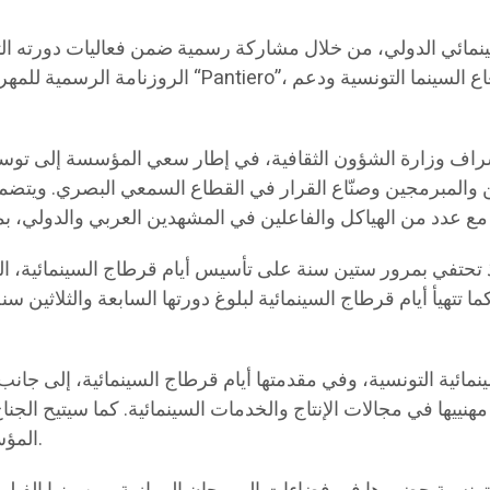
الروزنامة الرسمية للمهرجان. وتأتي هذه المشاركة عبر
شراف وزارة الشؤون الثقافية، في إطار سعي المؤسسة إلى توسيع
ن والمبرمجين وصنّاع القرار في القطاع السمعي البصري. ويتضمن
مائية التونسية، وفي مقدمتها أيام قرطاج السينمائية، إلى جان
 مهنييها في مجالات الإنتاج والخدمات السينمائية. كما سيتيح ال
المؤسسات الثقافية والسينمائية بمهنيين من مختلف بلدان العالم.