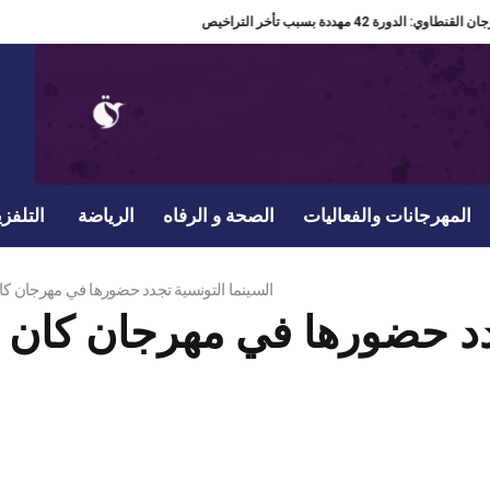
مدير مهرجان القنطاوي: الدورة 42 مهددة بسبب تأخر التراخيص
المهرجانات والفعاليات
الصحة و الرفاه
الرياضة
التلفزي
السينما التونسية تجدد حضورها في مهرجان كان 2026 بجناح وبرمجة مهنية وثق