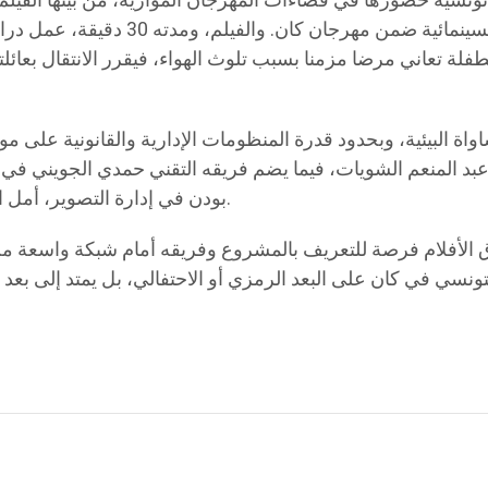
سية حضورها في فضاءات المهرجان الموازية، من بينها الفيلم 
يشارك في ركن الأفلام القصيرة التابع 
 تعاني مرضا مزمنا بسبب تلوث الهواء، فيقرر الانتقال بعائلته 
واة البيئية، وبحدود قدرة المنظومات الإدارية والقانونية على م
د المنعم الشويات، فيما يضم فريقه التقني حمدي الجويني في الإ
بودن في إدارة التصوير، أمل الرويسي في المونتاج، وكريم الثليبي في الموسيقى الأصلية.
 الأفلام فرصة للتعريف بالمشروع وفريقه أمام شبكة واسعة من ا
تونسي في كان على البعد الرمزي أو الاحتفالي، بل يمتد إلى بعد