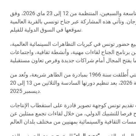
تجدد السينما التونسية حضورها في مهرجان كان السينمائي الدولي، من خلال مشاركة رسمية ضمن فعاليات دورته التاسعة والسبعين، المنتظمة من 12 إلى 23 ماي 2026، وفق
 جناح تونسي بالقرية العالمية “Pantiero”، يحمل بعدا ترويجيا وثقافيا ومهنيا، ويهدف إلى تعزيز إشعاع السينما التونسية ودعم
تموقعها في السوق الدولية للفيلم.
 حضور تونس في كبريات التظاهرات السينمائية العالمية،
 برنامج الجناح لقاءات مهنية، وأنشطة ثقافية، واجتماعات
وتكتسي المشاركة التونسية هذه السنة رمزية خاصة، إذ تحتفي بمرور ستين سنة على تأسيس أيام قرطاج السينمائية، التي أُطلقت سنة 1966 بمبادرة من الطاهر شريعة، وتُعد من
أعرق التظاهرات السينمائية في إفريقيا والعالم العربي. كما تتهيأ أيام قرطاج السينمائية لبلوغ دورتها السابعة والثلاثين سنة 2026، بعد تنظيم دورتها السادسة والثلاثين من 13 إلى 20
ديسمبر 2025.
ب تقديم تونس كوجهة تصوير قادرة على استقطاب الإنتاجات
جناح فرصا للتشبيك الدولي، من خلال لقاءات تجمع ممثلين عن