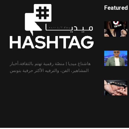
Featured
هاشتاغ ميديا | منصّة رقمية تهتم بالثقافة،أخبار
المشاهير، الفن، والترفيه الأكثر حرفية بتونس