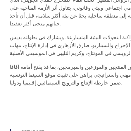
الروائي القصير
“تحت الماء
” للمخرج حمدي الجويني، الذي
لقسم الصناعة السينمائية ضمن مهرجان كان. والفيلم، ومدته 30 دقيقة، عمل درامي اجتماعي وبيئي وقانوني، يتناول أثر الأزمة المناخية على
إلى منطقة ساحلية بحثا عن بيئة أكثر سلامة، قبل أن تأخذ
حياتهم منحى أكثر تعقيدا.
واكبة التحولات البيئية المتسارعة. ويشارك في بطولته بديس
خراج والسيناريو، طارق الأزهاري في إدارة الإنتاج، مهاب
لمنتجين والموزعين والمبرمجين، بما قد يفتح أمامه آفاقا
 مهني واستراتيجي يراهن على تثبيت موقع السينما التونسية
ضمن خارطة الإنتاج والترويج السينمائيين إقليميا ودوليا.