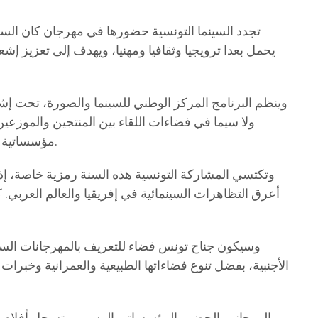
وينظم البرنامج المركز الوطني للسينما والصورة، تحت إ
ولا سيما في فضاءات اللقاء بين المنتجين والموزعي
مؤسساتية مع عدد من الهياكل والفاعلين في المشهدين العربي والدولي، بما يفتح المجال أمام شراكات جديدة وفرص تعاون مستقبلية.
وسيكون جناح تونس فضاء للتعريف بالمهرجانات السين
الأجنبية، بفضل تنوع فضاءاتها الطبيعية والعمرانية وخبرات