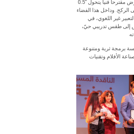
0.5” لطلبة المستوى الأول من التكوين في “مدرسة 77” وقدم أبطال هذا العرض مقترحا فنيا يتحول
 الركح. وداخل هذا الفضاء
تعبير غير اللغوي، في
ض إلى طقس تدريبي حيّ،
ية إلى غاية 20 جوان الحالي عاكسة برمجة ثرية ومتنوعة
ة الأفلام وتقنيات