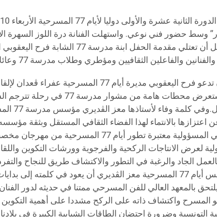
” وسط حضور فني نوعي. واستهلت الفنانة درة اللوز السهرة الا
غنائية قبل أن تعتلي مقدمة الحفل ابنة مدرسة 
وقبل أن تدعو فرح اليعقوبي مديرة أيام 77 المسرحي
فيديو يستعرض محطات هامة من مشوار مدر
المتواصل.وفي 
 اعتزازها بالانتماء لهذا الفضاء الثقافي المستقل وبثقة مؤسسه 
على تولي المسؤولية معتبرة تطور أيام 77 المسرحي
ية لعرض الانتاجات الركحية والفرجوية وورشات التكوين واللقاء
بالعمل الجاد والرغبة في التطور والاكتشاف طريق للنجاح والتفرد
اختار رئيس أيام 77 المسرحية معز الڨديري أن يعود في كلمته إلى ب
لتحق بالمعهد العالي للفن المسرحي ممتنا في حديثه لدور الفنا
 المسرح واكتشاف ذاته على الركح مشددا على أهمية التكوين 
 التونسية وضرورة احتضان الطاقات الشبابية الكبيرة في بلادنا 