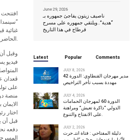
June 29, 2026
ناصيف زيتون يفاجئ جمهوره بـ
“سينمدار
“هدية”..ويلتقي جمهوره على مسرح
قرطاج في هذا التاريخ
الحاضر والفنانين والفاعلين الثقافيين ومؤطري وطلاب مدرسة 77 وعائلاتهم.
Latest
Popular
Comments
JULY 8, 2026
مدير مهرجان القنطاوي: الدورة 42
ڤعدان عن
مهددة بسبب تأخر التراخيص
منصة دول
JULY 4, 2026
الدورة 60 لمهرجان الحمامات
الايمان 
الدولي “ذاكرة تعيش” ومراهنة
على الانفتاح والتنوع.
قبل أن ي
JULY 2, 2026
دفعه نحو
دليلة المفتاحي : فتاة انتـ.حرت
المسرحية
لأنّها ما عندهاش حقّ صبّاط.. من