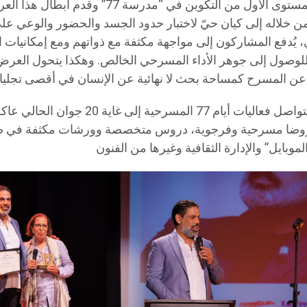
ن خلاله إلى كيان حيّ لاختبار حدود الجسد والحضور والوعي على
، يُدفع المشاركون إلى مواجهة مكثفة مع ذواتهم ومع إمكانيات ال
للوصول إلى جوهر الأداء المسرحي الخالص. وهكذا يتحول العر
للتذكير تتواصل فعاليات أيام 77 المسرح
وضا مسرحية وفرجوية، دروس متخصصة وورشات مكثفة في صناع