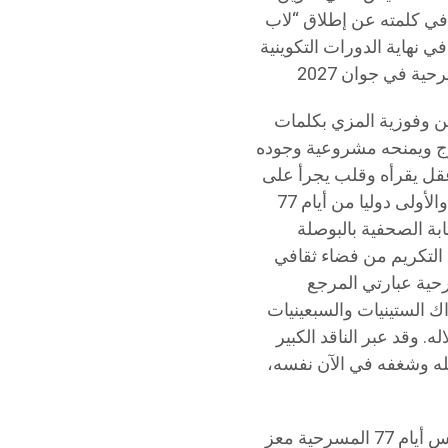
في كلمته عن إطلاق “لاب
 نهاية الدورات التكوينية
ن وفوزية المزي بكلمات
رج ويمنحه مشروعية وجوده
عقل يقرأه وقلب يجرأ على
قول الحقيقة. واستهل معز الڨديري قائمة تكريمات الدورة الثانية عشرة والأولى دوليا من أيام 77
ابة الصحفية بالبوصلة
ا التكريم من فضاء ثقافي
التغيير وتنمية الوعي.وأردف رئيس أيام 77 المسرحية عبارتي المرجع
ك الستينيات والسبعينيات
 وقد عبر الناقد الكبير
مله وشغفه في الآن نفسه،
ويحمل تكريم المسرحي الكبير توفيق الجبالي بعدا خاصا واستثنائيا لمؤسس أيام 77 المسرحية معز