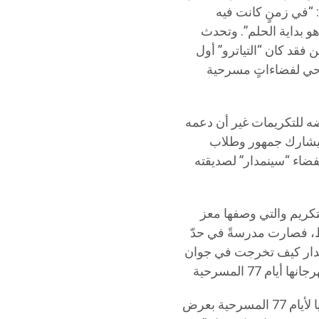
 “في زمنٍ كانت فيه
 هو بداية الحلم”. وتحدث
قد كان “التياترو” أول
حي لفضاءاتٍ مسرحية
ه للتكريمات غير أن دعمه
منها “مدرسة 77” جعلته يحضر ويشارك جمهور وطلاب
نظم بفضاء “سينمدار” لصديقته
تكريم والتي وصفها معز
اط، فصارت مدرسةً في حدّ
قدار كيف تخرجت في جوان
وأسدل الستار على افتتاح الدورة الثانية عشرة والأولى دوليا لأيام 77 المسرحية بعرض “Résilience