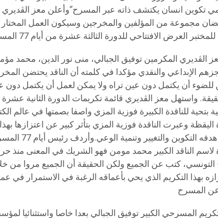
ي تكوين انسان يكتشف ذاته عبر المسرح”وأعلن معز الڨديري 
احتضان مجموعة من المؤلفين والمخرجين وسيكون العمل المختار في
الڨديري المكرمين توفيق الجبالي، منى نور الدين، محمد مؤم
زهم الإبداعي والنقدي مؤكدا في كلمته أن الناقد يحتضن المخ
 للضوء أن يكتمل دون عين تراه ولا يمكن لعمل أن يكتمل دون 
 بتحية للناقدة الكبيرة فوزية المزي واصفا بصمتها في عالم الكت
 اليقظة وعبرت الناقدة فوزية المزي بتأثر كبير عن اعتزازها بهذ
مستقل هدفه التكوين و
 لاسم الناقد الكبير محمد مومن فهو الشريك في المعنى منذ حرا
لتونسي، كتب عن الجميع ولكن الحقيقة أن الجميع مروا من خلاله.
زه بهذا التكريم الذي يحي بأعماقه الرغبة في الاستمرار في ع