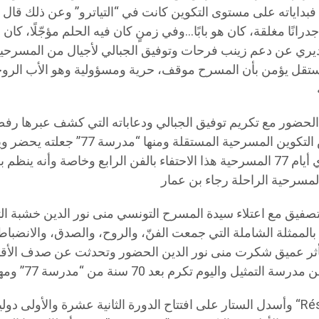
فبداياته على مستوى التكوين كانت في “التياترو” وعن ذلك قال :
درانًا مغلقة، كان هو بابًا…وفي زمنٍ كان فيه الحلم مؤجّلًا، كان
يري عن دعم زينب فرحات وتوفيق الجبالي لأجيال من المسرحين ف
ستقل يؤمن بأن المسرح موقف، حرية ومسؤولية وهو الأب الرو
لحضور مع تكريم توفيق الجبالي ودعاباته التي كشف عبرها رفض
لمدارس التكوين المسرحية المستقلة و
ومؤطري أيام 77 المسرحية هذا الاحتفاء بالفن الرابع وخاصة وأنه ي
صفيق مع اعتلاء سيدة المسرح التونسي منى نور الدين خشبة ال
بالممثلة الشاملة التي جمعت الفنّ، والروح، والصدق، والانضب
بتأثر عميق شكرت منى نور الدين الحضور وتحدثت عن صدف الأ