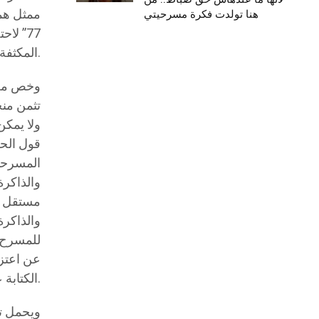
ممثل هم
هنا تولدت فكرة مسرحيتي
77” ل
المكثفة للمختبر العرض الافتتاحي للدورة الثالثة عشرة من أيام 77 المسرحية في جوان 2027.
وخص معز 
تثمن منج
ولا يمكن
المسرحية
والذاكرة
والذاكرة
للمسرح ا
عن اعتزا
الكتابة عن المسرح.