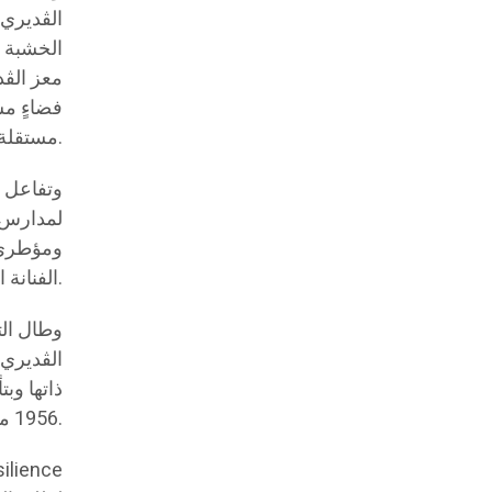
الڨديري 
الخشبة ج
معز الڨد
فضاءٍ م
مستقلة.
وتفاعل ا
الفنانة المسرحية الراحلة رجاء بن عمار.
وطال الت
الڨديري 
ذاتها و
1956 من مدرسة التمثيل واليوم تكرم بعد 70 سنة من “مدرسة 77” ومهرجانها أيام 77 المسرحية.