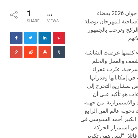
1
...
افتتحت الدورة الثانية عشرة والأولى دوليا لأيام 77 المسرحية الأربعاء 10 جوان 2026 بفضاء
فتتاحية للمهرجان بوصلة
SHARE
VIEWS
77 الشابة فرح اليعقوبي الركح وترحب بالجمهور
ة عفراء ڤعدان لإلقاء كلمتها عرضت الشاشة
سة 77 في رحلة تترجم الشغف والعمل والحلم
كلمة وفاء لأستاذها معز الڨديري مؤسس مدرسة 77 المسرحية، عبّرت عفراء
في إمكاناتها وقدراتها
ة من مهرجان مخصص لمشاريع التخرج إلى
ات هو تأكيد على أن
 والاستمرارية. من جهته،
دايات دخوله عالم الفن الرابع
ن الكبير أحمد السنوسي في
في استمرار الحركة
قائلا : “ليس همي تكوين