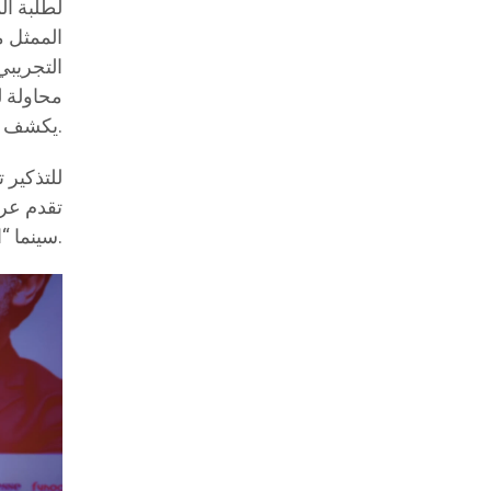
الممثل م
التجريبي
محاولة 
يكشف عن المسرح كمساحة بحث لا نهائية عن الإنسان في أقصى تجلياته.
تقدم عر
سينما “الموبايل” والإدارة الثقافية وغيرها من الفنون.