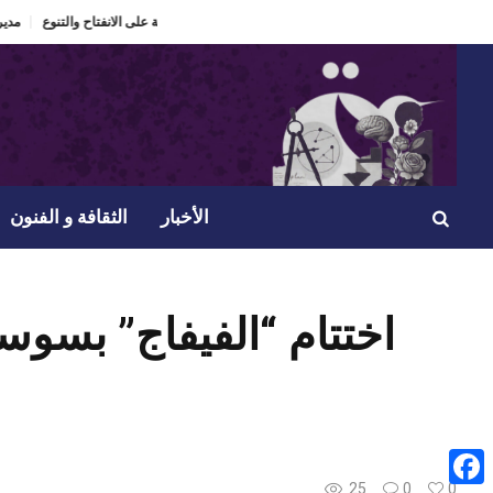
.. من هنا تولدت فكرة مسرحيتي
الدورة 60 لمهرجان الحمامات الدولي “ذاكرة تعيش” ومراهنة على الانفتاح والتنوع.
الأخبار
الثقافة و الفنون
اختتام “الفيفاج” بسوس
25
0
0