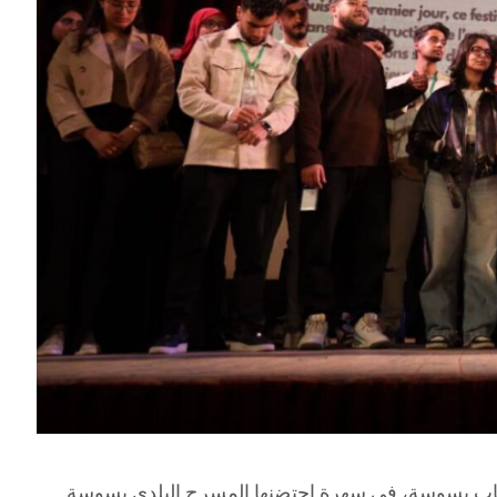
يلم الطفولة والشباب بسوسة، في سهرة احتضنها المسرح البلدي بسوسة