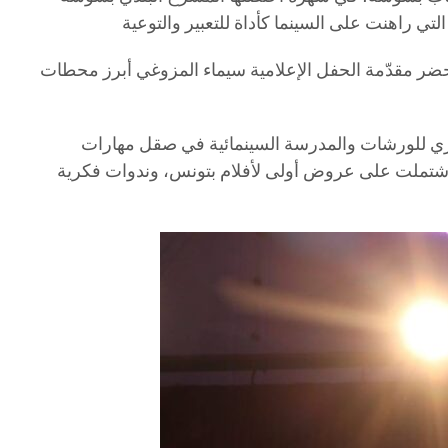
ضر مقدّمة الحفل الإعلامية سيماء المزوغي أبرز محطات
حوري للورشات والمدرسة السينمائية في صقل مهارات
الجمهور والمؤسسات. كما استعرض أبرز ملامح هذه الدورة التي امتدت من 6 إلى 11 أفريل، واشتملت على عروض أولى لأفلام بتونس، وندوات فكرية