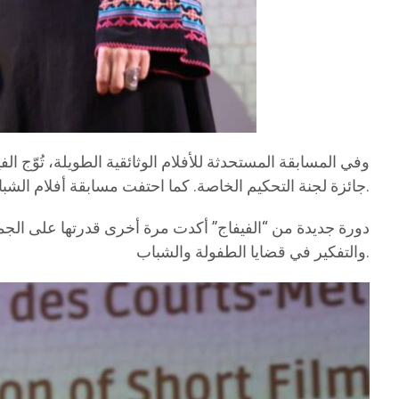
وفي المسابقة المستحدثة للأفلام الوثائقية الطويلة، تُوّج ا
جائزة لجنة التحكيم الخاصة. كما احتفت مسابقة أفلام الشباب دون 30 سنة بأصوات سينمائية واعدة، حيث فاز فيلم “الدوامة” لوسيم أحمد بالجائزة الأولى.
دورة جديدة من “الفيفاج” أكدت مرة أخرى قدرتها على الجمع
والتفكير في قضايا الطفولة والشباب.