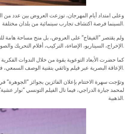
وعلى امتداد أيام المهرجان، توزعت العروض بين عدد من ال
السينما فرصة اكتشاف تجارب سينمائية من بلدان مختلفة.
ولم يقتصر “الفيفاج” على العروض، بل منح مساحة هامة لل
الإخراج، السيناريو، الإضاءة، التركيب، أفلام التحريك والصورة الفوتوغرافية، أشرف عليها مختصون من تونس وخارجها، موجّهة أساسًا للطلبة واليافعين.
كما حضرت الأبعاد التوعوية بقوة من خلال الندوات الفكري
الإعاقة البصرية عبر فيلم وثائقي بتقنية الوصف السمعي، في خطوة تعكس انفتاح المهرجان على مختلف الفئات.
وتوّجت سهرة الاختتام بإعلان الفائزين بجوائز “الجوهرة” ف
لمحمد جبارة الدراجي، فيما نال الفيلم التونسي “نوار عشي
الذهبية.