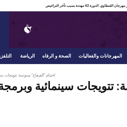
مدير مهرجان القنطاوي: الدورة 42 مهددة بسبب تأخر التراخيص
المهرجانات والفعاليات
الصحة و الرفاه
الرياضة
التلفزي
اختتام “الفيفاج” بسوسة: تتويجات سي
ة: تتويجات سينمائية وبرمجة