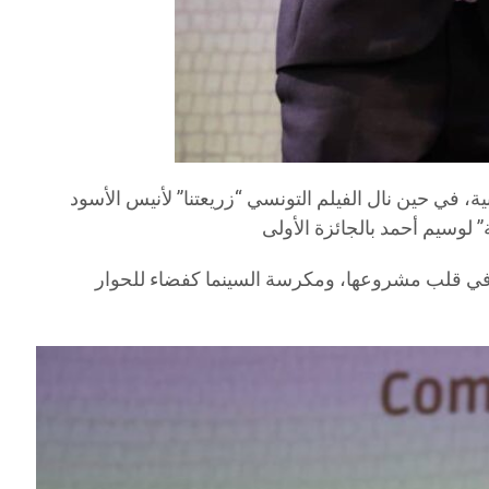
ية، في حين نال الفيلم التونسي “زريعتنا” لأنيس الأسود
عد في قلب مشروعها، ومكرسة السينما كفضاء للحوار