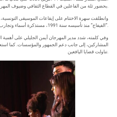
بحضور ثلة من الفاعلين في القطاع الثقافي وضيوف المهرجان، لتتوج أسبوعًا حافلًا بالعروض والورشات واللقاءات الفكرية التي راهنت على السينما كأداة للتعبير والتوعية.
وانطلقت سهرة الاختتام على إيقاعات الموسيقى التونسية،
“الفيفاج” منذ تأسيسه سنة 1991، مستذكرة أسماء وتجارب طبعت مسيرته، من بينها فترة إدارة المنتج الراحل نجيب عياد.
وفي كلمته، شدد مدير المهرجان أيمن الجليلي على أهمية ا
تناولت قضايا اليافعين.