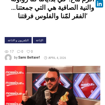
Face
والنية الصافية هي التي جمعتنا…
Linke
الفقر لمّنا والفلوس فرقتنا’
الإذاعة
التلفزيون و الاذاعة
17
0
0
Sami Beltaief
by
APRIL 4, 2026