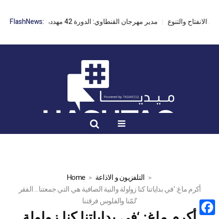
مدير مهرجان القنطاوي: الدورة 42 مهددة بسبب تأخر التراخيص
FlashNews:
التلفزيون و الاذاعة
Home
أكرم ماغ: ‘في بداياتنا كنا زواولة والنية الصافية هي التي جمعتنا… الفقر
لمّنا والفلوس فرقتنا’
أكرم ماغ: ‘في بداياتنا كنا زواولة