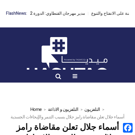
مدير مهرجان القنطاوي: الدورة 42 مهددة بسبب تأخر التراخيص
FlashNews:
التلفزيون
التلفزيون و الاذاعة
Home
أسماء جلال تعلن مقاضاة رامز جلال بسبب التنمر والإيحاءات الجسدية
أسماء جلال تعلن مقاضاة رامز