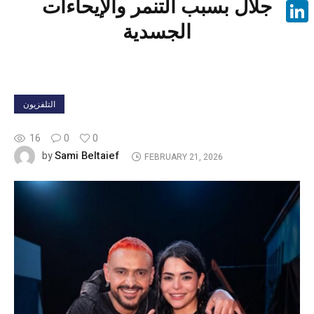
جلال بسبب التنمر والإيحاءات
Face
الجسدية
Linke
التلفزيون
16
0
0
Sami Beltaief
by
FEBRUARY 21, 2026