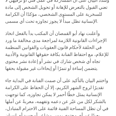
وشدد البيان على أن المشاركة في عمل فني أو ترفيهي لا
تعني القبول بالتعرض للإهانة أو تحويل الشخص إلى مادة
للسخرية على المستوى الشخصي، مؤكدًا أن الكرامة
الإنسانية تظل مبدأً لا يجوز تجاوزه تحت أي مسمى.
وأعلنت نهاد أبو القمصان أن المكتب بدأ بالفعل اتخاذ
الإجراءات القانونية اللازمة لمراجعة مدى مخالفة ما ورد
في الحلقة لأحكام قانون العقوبات والقوانين المنظمة
للإعلام، مع احتفاظ الفنانة بكافة حقوقها القانونية والأدبية
تجاه أي شخص شارك في نشر أو إعادة نشر محتوى
يتضمن إساءة أو تنمرًا أو إيحاءات غير مقبولة بحقها.
واختتم البيان بالتأكيد على أن صمت الفنانة في البداية جاء
تقديرًا لروح الشهر الكريم، إلا أن الحفاظ على الكرامة
الإنسانية يمثل خطًا أحمر لا يمكن تجاوزه، كما توجهت
بالشكر لكل من عبّر عن دعمه وتفهمه، معربةً عن أملها
في أن تظل المساحة الفنية قائمة على الاحترام المتبادل،
بعيدًا عن أي محتوى يمس مشاعر أو جسد أي إنسان.