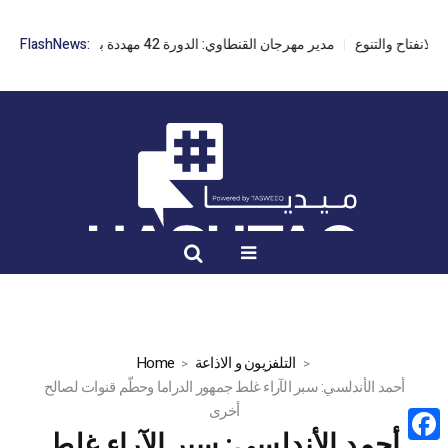
مدير مهرجان القنطاوي: الدورة 42 مهددة بسبب تأخر التراخيص
FlashNews:
التلفزيون و الاذاعة
Home
أحمد الأندلسي: سبر الآراء غلط جمهور الدراما وحطّم قنوات لصالح
أخرى
أحمد الأندلسي: سبر الآراء غلط