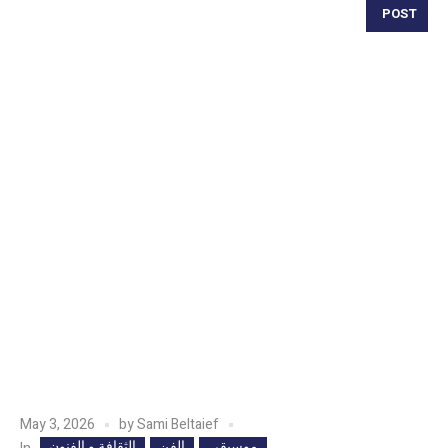
POST
May 3, 2026
by
Sami Beltaief
موسيقى
الفن
الثقافة و الفنون