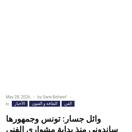
May 28, 2026
by
Sami Beltaief
الفن
الثقافة و الفنون
الأخبار
In
وائل جسار: تونس وجمهورها
ساندوني منذ بداية مشواري الفني