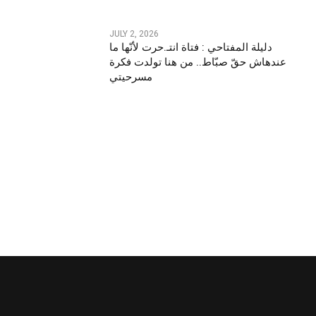
JULY 2, 2026
دليلة المفتاحي : فتاة انتـ.حرت لأنّها ما
عندهاش حقّ صبّاط.. من هنا تولدت فكرة
مسرحيتي