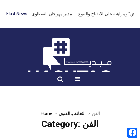
FlashNews:
مدير مهرجان القنطاوي: الدورة 42 مهددة بسبب تأخر التر
الفن
الثقافة و الفنون
Home
الفن
Category: