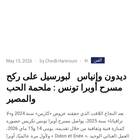
الفن
In
May 15, 2026
by
Chedli Hamrouni
ديدون وإنياس لبورسيل على ركح
مسرح أوبرا تونس : ملحمة الحب
والمصير
بعد النجاح اللافت الذي حققته عروض «كارمن» سنة 2024 و«لا
ترافياتا» سنة 2025، يواصل مسرح أوبرا تونس تكريس حضوره
كمنارة فنية وثقافية من خلال تقديمه، يومي 14 و15 ماي 2026،
ولأول مرة عالميًا، أوبرا « Didon et Enée »، العمل الغنائي الوحيد