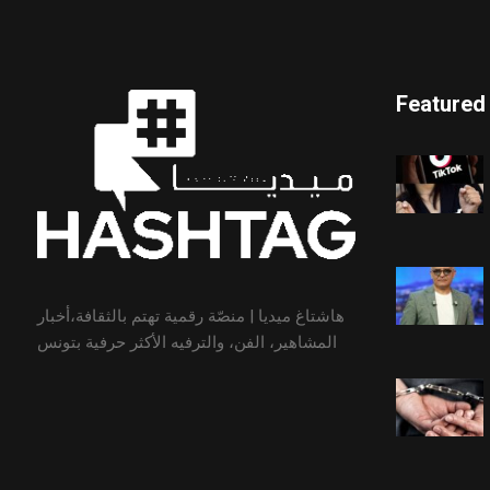
Featured
هاشتاغ ميديا | منصّة رقمية تهتم بالثقافة،أخبار
المشاهير، الفن، والترفيه الأكثر حرفية بتونس