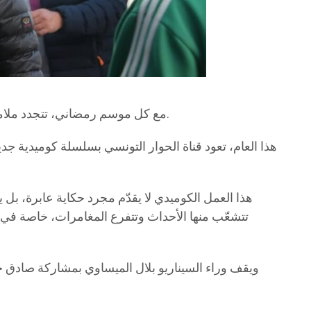
مع كل موسم رمضاني، تتجدد ملامح المنافسة التلفزية، حيث تتحول الشاشة الصغيرة إلى ساحة مفتوحة لاختبار ذائقة الجمهور وقدرة الأعمال على شدّ الانتباه.
هذا العام، تعود قناة الحوار التونسي بسلسلة كوميدية ج
هذا العمل الكوميدي لا يقدّم مجرد حكاية عابرة، ب
تتشعّب منها الأحداث وتتفرع المغامرات، خاصة في ع
ويقف وراء السيناريو بلال الميساوي بمشاركة صادق ح