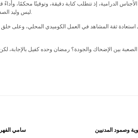
اس الدرامية، إذ تتطلب كتابة دقيقة، وتوقيتًا محكمًا، وأداءً 
ليس وليد الصدفة، بل نتيجة بناء درامي محكم وفهم عميق لذائقة الجمهور.
لى استعادة ثقة المشاهد في العمل الكوميدي المحلي، وعلى خلق
لصعبة بين الإضحاك والجودة؟ رمضان وحده كفيل بالإجابة، لكن ال
ة وصمود المدنيين
سامي الفهري