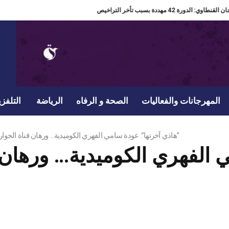
مدير مهرجان القنطاوي: الدورة 42 مهددة بسبب تأخر التراخيص
المهرجانات والفعاليات
الصحة و الرفاه
الرياضة
التلفزي
هاذي آخرتها”: عودة سامي الفهري الكوميدية… ورهان قناة الحوار التونسي على ضحكة رمضان”
 الفهري الكوميدية… ورهان 