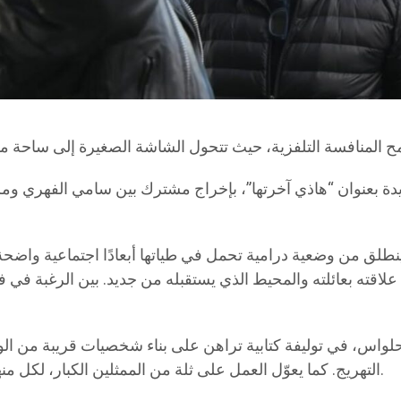
ديدة بعنوان “هاذي آخرتها”، بإخراج مشترك بين سامي الفهري ومر
ل ينطلق من وضعية درامية تحمل في طياتها أبعادًا اجتماعية و
لاقته بعائلته والمحيط الذي يستقبله من جديد. بين الرغبة في ف
لواس، في توليفة كتابية تراهن على بناء شخصيات قريبة من ال
التهريج. كما يعوّل العمل على ثلة من الممثلين الكبار، لكل منهم بصمته الخاصة في حبك القصة وصناعة الإيقاع الكوميدي.