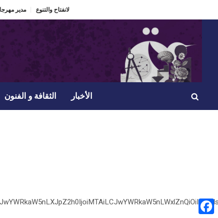
الدورة 60 لمهرجان الحمامات الدولي “ذاكرة تعيش” ومراهنة على الانفتاح والتنوع.
مدير مهر
الأخبار
الثقافة و الفنون
I6eyJwYWRkaW5nLXJpZ2h0IjoiMTAiLCJwYWRkaW5nLWxlZnQiOiIxM