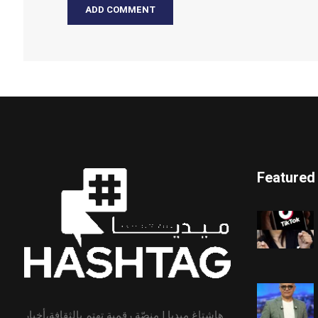
Featured
هاشتاغ ميديا | منصّة رقمية تهتم بالثقافة،أخبار