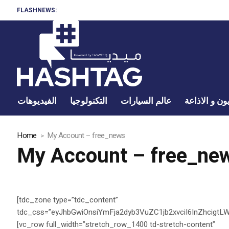
FLASHNEWS:
ون و الاذاعة
عالم السيارات
التكنولوجيا
الفيديوهات
Home
My Account – free_news
My Account – free_ne
[tdc_zone type=”tdc_content”
tdc_css=”eyJhbGwiOnsiYmFja2dyb3VuZC1jb2xvciI6InZhci
[vc_row full_width=”stretch_row_1400 td-stretch-content”