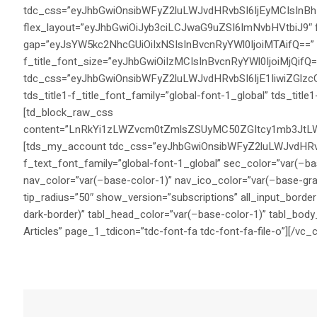
tdc_css=”eyJhbGwiOnsibWFyZ2luLWJvdHRvbSI6IjEyMCIsIn
flex_layout=”eyJhbGwiOiJyb3ciLCJwaG9uZSI6ImNvbHVtbiJ9″
gap=”eyJsYW5kc2NhcGUiOiIxNSIsInBvcnRyYWl0IjoiMTAifQ==” stre
f_title_font_size=”eyJhbGwiOiIzMCIsInBvcnRyYWl0IjoiMjQifQ==” 
tdc_css=”eyJhbGwiOnsibWFyZ2luLWJvdHRvbSI6IjE1IiwiZGl
tds_title1-f_title_font_family=”global-font-1_global” tds_titl
[td_block_raw_css
content=”LnRkYi1zLWZvcm0tZmlsZSUyMC50ZGItcy1mb3Jt
[tds_my_account tdc_css=”eyJhbGwiOnsibWFyZ2luLWJvdHRvbSI
f_text_font_family=”global-font-1_global” sec_color=”var(–b
nav_color=”var(–base-color-1)” nav_ico_color=”var(–base-gray)
tip_radius=”50″ show_version=”subscriptions” all_input_border
dark-border)” tabl_head_color=”var(–base-color-1)” tabl_bod
Articles” page_1_tdicon=”tdc-font-fa tdc-font-fa-file-o”][/vc