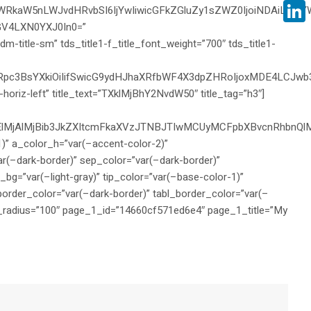
Face
kaW5nLWJvdHRvbSI6IjYwIiwicGFkZGluZy1sZWZ0IjoiNDAiLCJiYWN
bGV4LXN0YXJ0In0=”
Linke
title-sm” tds_title1-f_title_font_weight=”700″ tds_title1-
sImRpc3BsYXkiOiIifSwicG9ydHJhaXRfbWF4X3dpZHRoIjoxMDE4LCJ
-horiz-left” title_text=”TXklMjBhY2NvdW50″ title_tag=”h3″]
ElMjAlMjBib3JkZXItcmFkaXVzJTNBJTIwMCUyMCFpbXBvcnRhbnQl
” a_color_h=”var(–accent-color-2)”
r(–dark-border)” sep_color=”var(–dark-border)”
_bg=”var(–light-gray)” tip_color=”var(–base-color-1)”
_border_color=”var(–dark-border)” tabl_border_color=”var(–
tn_radius=”100″ page_1_id=”14660cf571ed6e4″ page_1_title=”My