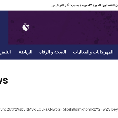
جان القنطاوي: الدورة 42 مهددة بسبب تأخر التراخيص
المهرجانات والفعاليات
الصحة و الرفاه
الرياضة
التلفزي
ws
gtLWJhc2UtY29sb3ItMSkiLCJkaXNwbGF5IjoiIn0sImxhbmRzY2FwZS