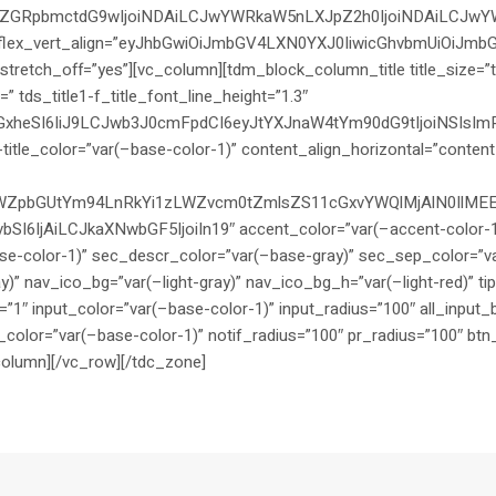
BhZGRpbmctdG9wIjoiNDAiLCJwYWRkaW5nLXJpZ2h0IjoiNDAiLCJwYWR
 flex_vert_align=”eyJhbGwiOiJmbGV4LXN0YXJ0IiwicGhvbmUiOiJm
tch_off=”yes”][vc_column][tdm_block_column_title title_size=”tdm-
tds_title1-f_title_font_line_height=”1.3″
zcGxheSI6IiJ9LCJwb3J0cmFpdCI6eyJtYXJnaW4tYm90dG9tIjoiNSI
e1-title_color=”var(–base-color-1)” content_align_horizontal=”content
LWZpbGUtYm94LnRkYi1zLWZvcm0tZmlsZS11cGxvYWQlMjAlN0IlME
6IjAiLCJkaXNwbGF5IjoiIn19″ accent_color=”var(–accent-color-1)
ase-color-1)” sec_descr_color=”var(–base-gray)” sec_sep_color=”va
” nav_ico_bg=”var(–light-gray)” nav_ico_bg_h=”var(–light-red)” tip
=”1″ input_color=”var(–base-color-1)” input_radius=”100″ all_input
y_color=”var(–base-color-1)” notif_radius=”100″ pr_radius=”100″ b
_column][/vc_row][/tdc_zone]