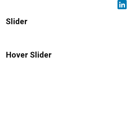
Face
Linke
Slider
Hover Slider