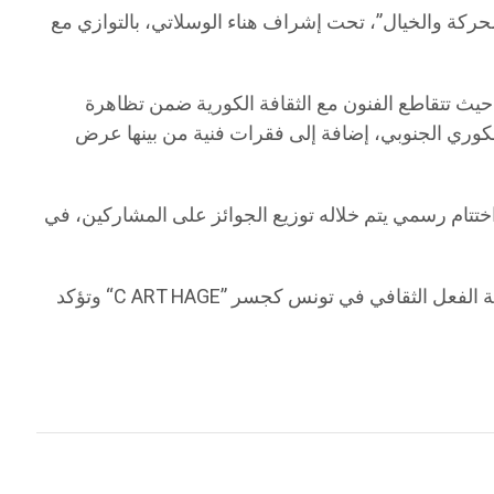
ل في لغة الحركة والخيال”، تحت إشراف هناء الوسلاتي، بالتوازي مع
الفنون مع الثقافة الكورية ضمن تظاهرة “Discover Korea 2”، التي تتضمن عروض K-POP، ومسابقات في الرقص
نية من بينها عرض “DJ Wars” وتجربة عرض مباشر عبر منصة Netflix. كما يشهد اليوم ذاته افتتاح
تار بحفل اختتام رسمي يتم خلاله توزيع الجوائز على المشاركين، في
وتؤكد “C ART HAGE” من خلال هذا البرنامج المتكامل سعيها إلى خلق فضاء فني تفاعلي يفتح آفاقا جديدة أمام الشباب والمبدعين، ويعزّز من مكانة الفعل الثقافي في تونس كجسر