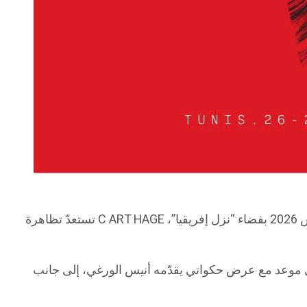
تستعدّ تظاهرة C ART HAGE لافتتاح دورتها الجديدة ببرنامج ثري ومتنوّع يجمع بين الفنون التشكيلية والمسرح وصناعة الصورة، وذلك من 26 إلى 29 مارس 2026 بفضاء “نزل إفريقيا”،
ليكون الجمهور على موعد مع عرض حكواتي يقدّمه أنيس الورغي، إلى جانب