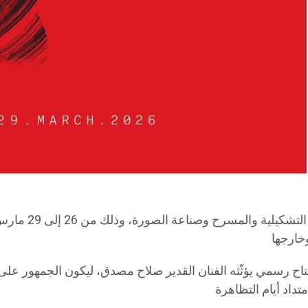
اهرة يوم الخميس 26 مارس بحفل افتتاح رسمي يؤثّثه الفنان القدير صلاح مصدق، 