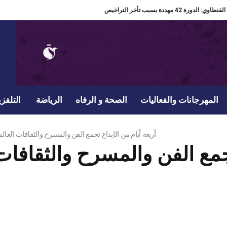
دير مهرجان القنطاوي: الدورة 42 مهددة بسبب تأخر التراخيص
المهرجانات والفعاليات
الصحة و الرفاه
الرياضة
التلفزي
“C ART HAGE 2026”… أربعة أيام من الإبداع تجمع الفن والمسرح والثقافات 