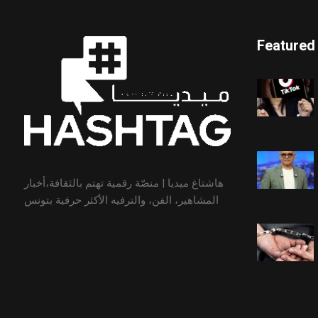
Featured
هاشتاغ ميديا | منصّة رقمية تهتم بالثقافة،أخبار
المشاهير، الفن، والترفيه الأكثر حرفية بتونس