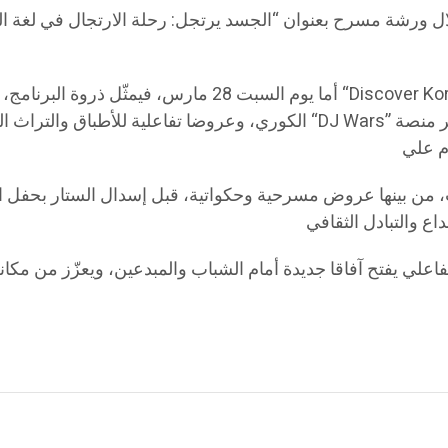
ارس، طابعا تكوينيا من خلال ورشة مسرح بعنوان “الجسد يرتجل: رحلة الارتجا
أما يوم السبت 28 مارس، فيمثّل ذروة البرنامج، حيث تتقاطع 
الكوري، وعروضا تفاعلية للأطباق والتراث الكوري الجنوبي، إضافة إلى فقرات ف
رس بسلسلة من الفعاليات، من بينها عروض مسرحية وحكواتية، قبل إسدال الس