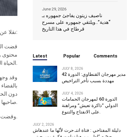
June 29, 2026
ناصيف زيتون يفاجئ جمهوره بـ
“هدية”..ويلتقي جمهوره على مسرح
قرطاج في هذا التاريخ
نقلا عن إذاعة موزاييك:
محتوى و
Latest
Popular
Comments
الحياة الخاصة واستخدام أنظمة معلوماتية دون وجه حق.
JULY 8, 2026
مدير مهرجان القنطاوي: الدورة 42
وقد وجهت
مهددة بسبب تأخر التراخيص
بالفضاء
دون الح
JULY 4, 2026
الدورة 60 لمهرجان الحمامات
صاحبها القانونية.
الدولي “ذاكرة تعيش” ومراهنة
على الانفتاح والتنوع.
وقضت المحكمة بحجز الهاتف الجوال الخاص بالمؤثر وإلحاقه بملف القضية كأداة جريمة.
JULY 2, 2026
دليلة المفتاحي : فتاة انتـ.حرت لأنّها ما عندهاش
حقّ صبّاط.. من هنا تولدت فكرة مسرحيتي