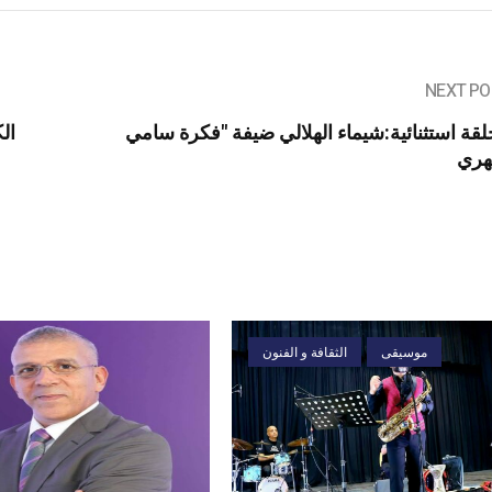
NEXT PO
قة استثنائية:شيماء الهلالي ضيفة "فكرة سامي
ال
موسيقى
الثقافة و الفنون