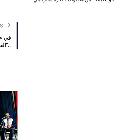
ST
في حل
الفهري"..