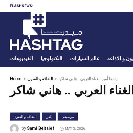
FLASHNEWS:
ون و الاذاعة
عالم السيارات
التكنولوجيا
الفيديوهات
وداعا أمير الغناء العربي .. هاني شاكر
الثقافة و الفنون
Home
الغناء العربي .. هاني شاكر
موسيقى
الفن
الثقافة و الفنون
Sami Beltaief
by
MAY 3, 2026