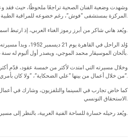
وشهدت وضعية الفنان الصحية تراجعًا ملحوظًا، حيث فقد وعي
المركزة بمستشفى “فوش”، رغم خضوعه للمراقبة الطبية الدقيقة واعتماده على أجهزة التنفس الاصطناعي، دون تسجيل أي استجابة للعلاج.
ويُعد هاني شاكر من أبرز رموز الغناء العربي، إذ ارتبط اسمه بالأغنية الرومانسية الكلاسيكية، ولقّب بـ“أمير الغناء العربي”، كما شغل سابقًا منصب نقيب المهن الموسيقية في مصر.
بألحان الموسيقار محمد الموجي، ويصدر أول ألبوم له سنة 1974.
من خلال أعمال من بينها “علي الضحكاية”، “ولا كان بأمري”، “ياريتك معايا”، و“قربني ليك”.
كما خاض تجارب في السينما والتلفزيون، وشارك في أعمال 
الاستحقاق التونسي.
ويُعد رحيله خسارة للساحة الفنية العربية، بالنظر إلى مسيرته الطويلة وإسهاماته في إثراء الأغنية الطربية.