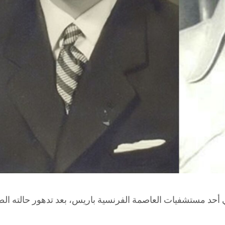
المصري هاني شاكر عن عمر ناهز 73 عامًا، في أحد مستشفيات العاصمة الفرنسية باريس، ب