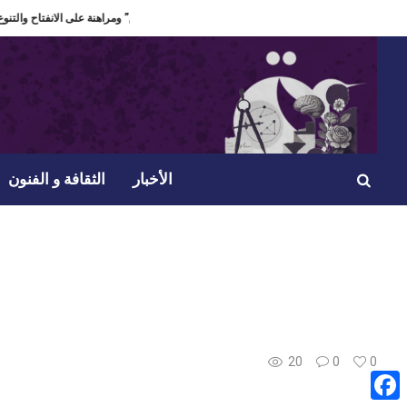
نا تولدت فكرة مسرحيتي
الدورة 60 لمهرجان الحمامات الدولي “ذاكرة تعيش” ومراهنة على الانفتاح والتنوع.
الأخبار
الثقافة و الفنون
20
0
0