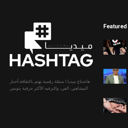
Featured
هاشتاغ ميديا | منصّة رقمية تهتم بالثقافة،أخبار
المشاهير، الفن، والترفيه الأكثر حرفية بتونس