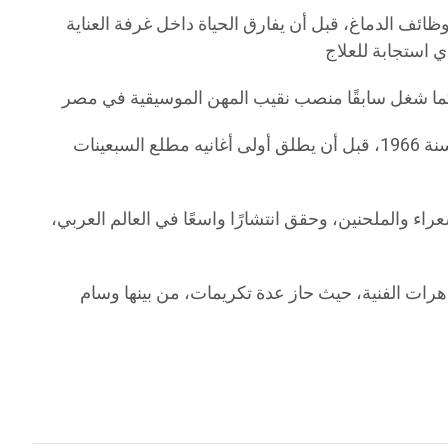
ائف الدماغ، قبل أن يفارق الحياة داخل غرفة العناية
وُلد الراحل في القاهرة يوم 21 ديسمبر 1952، وبدأ مسيرته الفنية في سن مبكرة، حيث ظهر طفلًا في فيلم “سيد درويش” سنة 1966، قبل أن يطلق أولى أغانيه مطلع السبعينات
رابة 29 ألبومًا، تعاون فيها مع عدد من أبرز الشعراء والملحنين، وحقق انتشارًا واسعًا في العالم العربي،
رات الفنية، حيث حاز عدة تكريمات، من بينها وسام