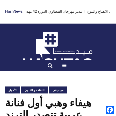
مدير مهرجان القنطاوي: الدورة 42 مهددة بسبب تأخر التراخيص
FlashNews:
موسيقى
الثقافة و الفنون
الأخبار
هيفاء وهبي أول فنانة
عربية تتصدر الترند