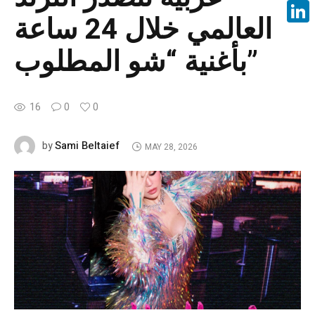
Face
العالمي خلال 24 ساعة
Linke
بأغنية “شو المطلوب”
16
0
0
Sami Beltaief
by
MAY 28, 2026