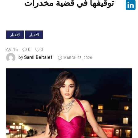
توقيفها في قضية مخدرات
Face
Linke
الأخبار
الأخبار
16
0
0
Sami Beltaief
by
MARCH 25, 2026