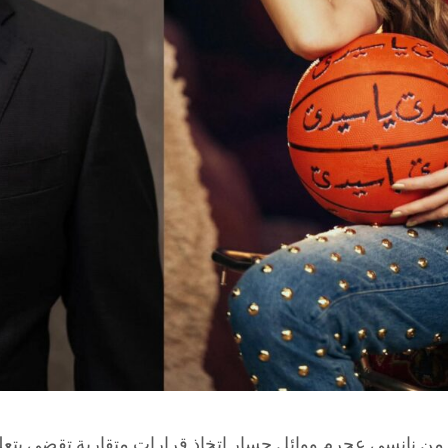
 من نانسي عجرم ووائل جسار اتخاذ قرارات متقاربة تقضي بتعل