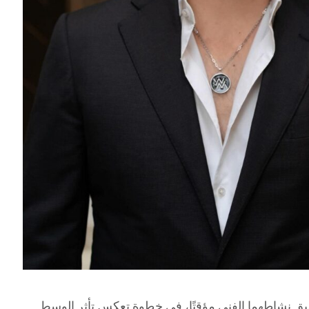
يق نشاطهما الفني مؤقتًا، في خطوة تعكس تأثر الوسط