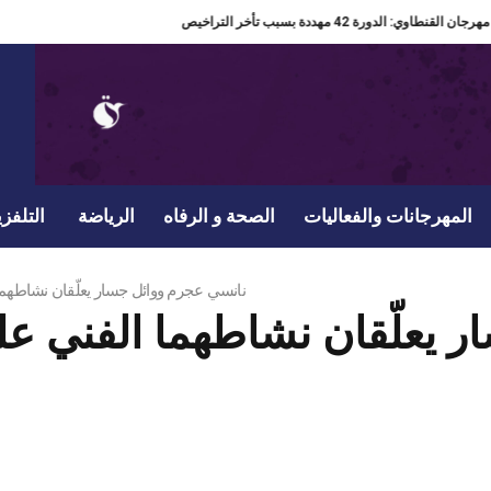
مدير مهرجان القنطاوي: الدورة 42 مهددة بسبب تأخر التراخيص
المهرجانات والفعاليات
الصحة و الرفاه
الرياضة
التلفزي
نانسي عجرم ووائل جسار يعلّقان نشاطهما
 يعلّقان نشاطهما الفني عل