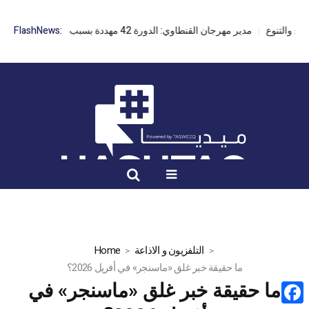
مدير مهرجان القنطاوي: الدورة 42 مهددة بسبب تأخر التراخيص
FlashNews:
التلفزيون و الاذاعة
Home
ما حقيقة خبر غلق «ماسنجر» في أفريل 2026؟
ما حقيقة خبر غلق «ماسنجر» في