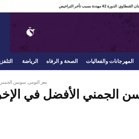
مدير مهرجان القنطاوي: الدورة 42 مهددة بسبب تأخر التراخيص
المهرجانات والفعاليات
الصحة و الرفاه
الرياضة
التلفزي
معز التومي: سوسن الجمني ا
ن الجمني الأفضل في الإخرا