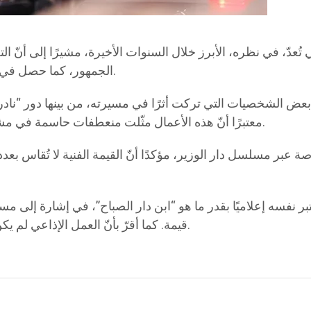
دّ، في نظره، الأبرز خلال السنوات الأخيرة، مشيرًا إلى أنّ الت
الجمهور، كما حصل في مسلسل الخطيفة الذي اعتبره تجربة مميّزة إخراجيًا وأدائيًا.
 الشخصيات التي تركت أثرًا في مسيرته، من بينها دور “نادر” 
معتبرًا أنّ هذه الأعمال مثّلت منعطفات حاسمة في مشواره لما حملته من عمق درامي وتفاعل واسع مع الجمهور.
 عبر مسلسل دار الوزير، مؤكدًا أنّ القيمة الفنية لا تُقاس بعدد
يعتبر نفسه إعلاميًا بقدر ما هو “ابن دار الصباح”، في إشارة إل
قيمة. كما أقرّ بأنّ العمل الإذاعي لم يكن سهلًا، معتبرًا أنّ المضمون الإعلامي سريع الزوال بطبيعته.