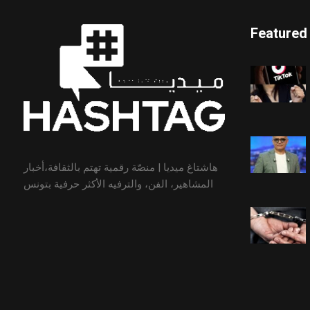
Featured
هاشتاغ ميديا | منصّة رقمية تهتم بالثقافة،أخبار
المشاهير، الفن، والترفيه الأكثر حرفية بتونس