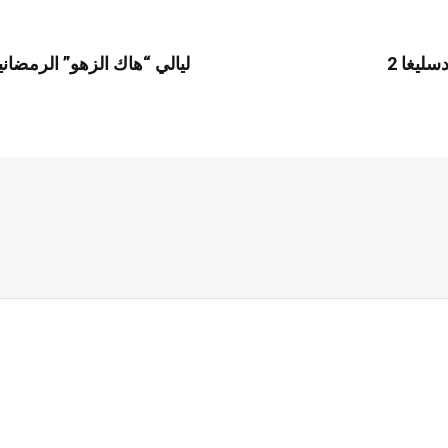
ليالي “هاك الزهو” الرمضا