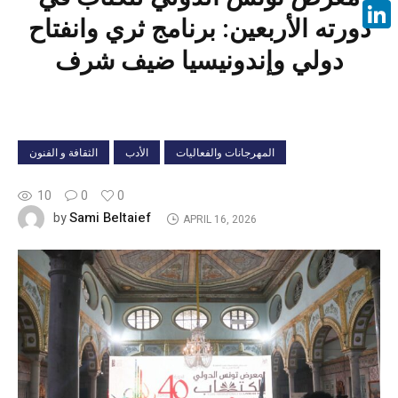
Face
دورته الأربعين: برنامج ثري وانفتاح
Linke
دولي وإندونيسيا ضيف شرف
المهرجانات والفعاليات
الأدب
الثقافة و الفنون
10
0
0
Sami Beltaief
by
APRIL 16, 2026