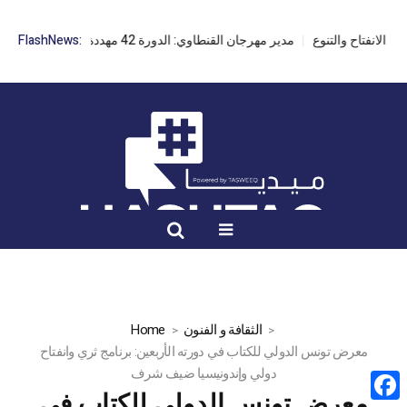
مدير مهرجان القنطاوي: الدورة 42 مهددة بسبب تأخر التراخيص
FlashNews:
الثقافة و الفنون
Home
معرض تونس الدولي للكتاب في دورته الأربعين: برنامج ثري وانفتاح
دولي وإندونيسيا ضيف شرف
معرض تونس الدولي للكتاب في