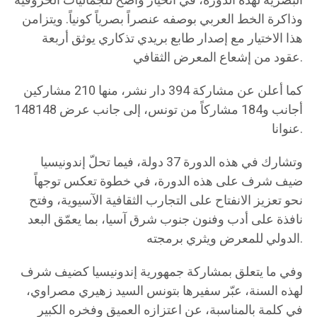
البصرية لهذه الدورة، في انحياز واضح للجماليات الحروفية
وذاكرة الخط العربي بوصفه عنصراً بصرياً كونياً. ويتزامن
هذا الاختيار مع إصدار طابع بريدي تذكاري يوثق أربعة
عقود من إشعاع المعرض الثقافي.
كما أعلن عن مشاركة 394 دار نشر، منها 210 مشاركين
أجانب و184 مشاركاً من تونس، إلى جانب عرض 148148
عنوانا.
وتشارك في هذه الدورة 37 دولة، فيما تحلّ إندونيسيا
ضيف شرف على هذه الدورة، في خطوة تعكس توجهاً
نحو تعزيز الانفتاح على التجارب الثقافية الآسيوية، وفتح
نافذة على أدب وفنون جنوب شرق آسيا، بما يعمّق البعد
الدولي للمعرض ويثري برمجته.
وفي ما يتعلق بمشاركة جمهورية إندونيسيا كضيف شرف
لهذه السنة، عبّر سفيرها بتونس السيد زهيري مصراوي،
في كلمة بالمناسبة، عن اعتزازه العميق وفخره الكبير