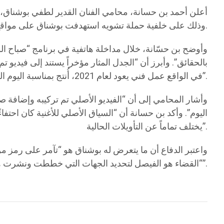
أعلن أحمد بن حسانة، محامي الفنان القدير لطفي بوشناق، ا
وذلك على خلفية حملة تشويه استهدفت بوشناق على مواقع التواصل الإجتماعي.
وأوضح بن حسّانة، خلال مداخلة هاتفية في برنامج “صباح الور
بالحقائق”. وأبرز أن “الجدل المثار مؤخراً يستند إلى فيديو ت
في الواقع عمل فني يعود لعام 2021، أُنتج بمناسبة اليوم العالمي للاجئ بطلب من المعهد العربي لحقوق الإنسان، وقدمه بوشناق مجاناً كعمل تطوعي إنساني”.
وأشار المحامي إلى أن “الفيديو الأصلي تم تركيبه وإضافة ص
اليوم”. وأكد بن حسانة أن “السياق الأصلي للأغنية كان احتف
يختلف تماماً عن التأويلات الحالية”.
واعتبر الدفاع أن ما يتعرض له بوشناق هو “تآمر على رمز من 
“القضاء هو الفيصل لتحديد الجهات التي خططت ونشرت هذا المحتوى المضلل للمسّ من سمعة الفنان القدير”.