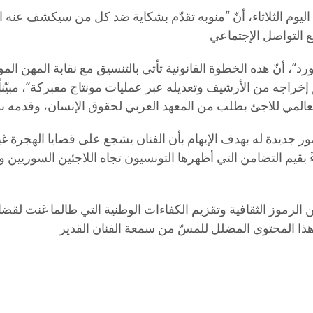
ليوم الثلاثاء، أنّ “منوبه تقدّم بشكاية ضد كل من سيكشف عنه ا
د”، أنّ هذه الخطوة القانونية تأتي بالتنسيق مع نقابة المهن ال
م إخراجه من الأرشيف وتعديله عبر عمليات مونتاج مفبركة”، مبيّناً
ور جديدة له بهدف الإيهام بأن الفنان يشجع على قضايا الهجرة غي
اءً بقيم التضامن التي أظهرها التونسيون تجاه اللاجئين السوريي
الرموز الثقافية وتقزيم الكفاءات الوطنية التي طالما غنت لقضايا