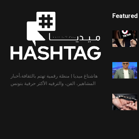
Featured
هاشتاغ ميديا | منصّة رقمية تهتم بالثقافة،أخبار
المشاهير، الفن، والترفيه الأكثر حرفية بتونس