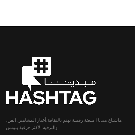
هاشتاغ ميديا | منصّة رقمية تهتم بالثقافة،أخبار المشاهير، الفن،
والترفيه الأكثر حرفية بتونس