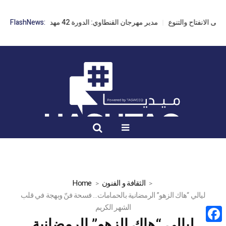
مدير مهرجان القنطاوي: الدورة 42 مهددة بسبب تأخر التراخيص
FlashNews:
الثقافة و الفنون
Home
ليالي “هاك الزهو” الرمضانية بالحمامات… فسحة فنّ وبهجة في قلب
الشهر الكريم
ليالي “هاك الزهو” الرمضانية