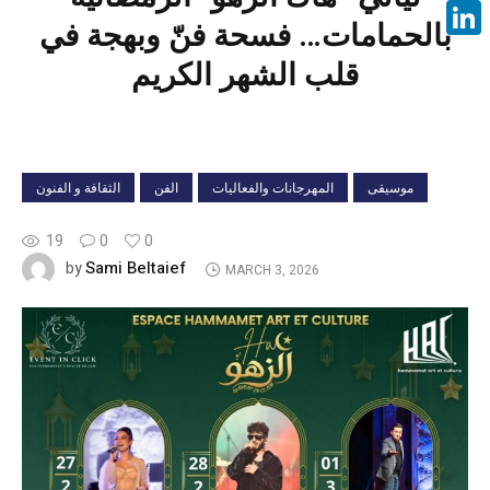
Face
بالحمامات… فسحة فنّ وبهجة في
Linke
قلب الشهر الكريم
موسيقى
المهرجانات والفعاليات
الفن
الثقافة و الفنون
19
0
0
Sami Beltaief
by
MARCH 3, 2026