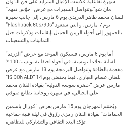
سهرة تفاعلية عكست الإقبال المتزايد على فن الـ”وان
مان شو”.وتتواصل السهرات مع عرض “حوّس تفهم”
للفنان محمد طاهر الدريدي يوم 6 مارس، إلى جانب سهرة
“Flashback 80s/90s” يوم 7 مارس، و التي ستعود
بالجمهور إلى أجواء الزمن الجميل بإيقاعات وذكريات جيل
الثمانينات والتسعينات.
أما يوم 8 مارس، فسيكون الموعد مع عرض “الزردة”
للفنانة نجلاء التونسية، في أجواء احتفالية تونسية 100%
مفعمة بالطاقة وتتواصل البرمجة يوم 13 مارس مع عرض
“IS DONALD” للفنان عصام العياري، فيما يحتضن يوم 14
مارس عرض “حضرة سوسة الدولية” بقيادة الفنان محمد
علي الجبالي، في سهرة روحانية بطابع صوفي.
ويُختتم المهرجان يوم 15 مارس بعرض “كورال ياسمين
الحمامات” بقيادة الفنان رمزي زرّوق في ليلة فنية جماعية
تؤكد البعد الثقافي والتشاركي للتظاهرة.