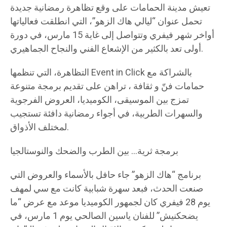
تعيش مدينة الحمامات على وقع تظاهرة رمضانية جديدة
تحمل عنوان “ليالي هاك الزهو”، التي انطلقت فعالياتها
أواخر شهر فيفري وتتواصل إلى غاية 15 مارس، في دورة
أولى تعد بالكثير من الإشعاع الفني والنجاح الجماهيري.
التظاهرة، التي تنظمها Event in Click بالشراكة مع
حمامات فنّ و ثقافة ، تراهن على تقديم برمجة متنوعة
تمزج بين الموسيقى، الكوميديا، العروض الفرجوية
والسهرات الطربية، في أجواء رمضانية دافئة تستجيب
لمختلف الأذواق.
برمجة ثرية… بين الطرب والضحك والنوستالجيا
برنامج “هاك الزهو” جاء حافل بالأسماء والعروض التي
صنعت الحدث، فبعد سهرة شبابية كانت مع سي لمهف
يوم 28 فيفري كان لجمهور الكوميديا موعد مع عرض “ما
يضحكنيش” للفنان ياسين الصالحي يوم 1 مارس، في