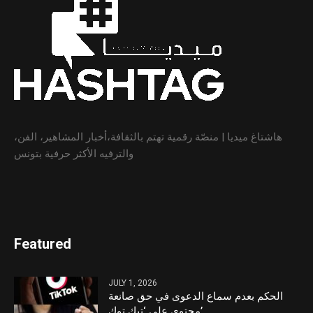
هاشتاغ ميديا | منصّة رقمية تهتم بالثقافة،أخبار المشاهير، الفن،
والترفيه الأكثر حرفية بتونس
Featured
JULY 1, 2026
الحكم بعدم سماع الدعوى في حق صانعة
محتوى على ‘تيك توك’