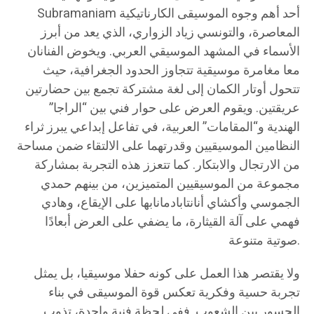
Subramaniam أحد أهم وجوه الموسيقى الكارناتيكية
المعاصرة، والتونسي زياد الزواري، الذي يعد من أبرز
الأسماء في المشهد الموسيقي العربي. ويخوض الفنانان
معا مغامرة موسيقية تتجاوز الحدود الجغرافية، حيث
تتحول أوتار الكمان إلى لغة مشتركة تجمع بين حضارتين
عريقتين. ويقوم العرض على حوار فني بين “الراجا”
الهندية و“المقامات” العربية، في تفاعل إبداعي يبرز ثراء
النظامين الموسيقيين وقدرتهما على الالتقاء ضمن مساحة
من الارتجال والابتكار. كما تتعزز هذه التجربة بمشاركة
مجموعة من الموسيقيين المتميزين، من بينهم حمدي
الجموسي وأكشاي أنانتابادمانابها على الإيقاع، وهادي
فهمي على آلة القيثارة، ما يضفي على العرض أبعادًا
صوتية متنوعة.
ولا يقتصر هذا العمل على كونه حفلا موسيقيا، بل يمثل
تجربة حسية وفكرية تعكس قوة الموسيقى في بناء
الجسور بين الشعوب. ففي لحظة فنية واحدة، تذوب