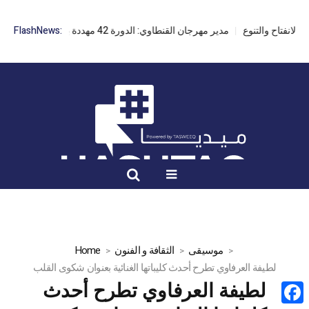
مدير مهرجان القنطاوي: الدورة 42 مهددة بسبب تأخر التراخيص
FlashNews:
موسيقى
الثقافة و الفنون
Home
لطيفة العرفاوي تطرح أحدث كليباتها الغنائية بعنوان شكوى القلب
لطيفة العرفاوي تطرح أحدث