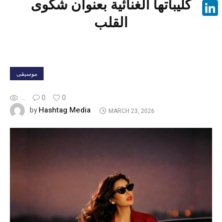
كليباتها الغنائية بعنوان شكوى
Face
القلب
Linke
موسيقى
...
0
0
Hashtag Media
by
MARCH 23, 2026