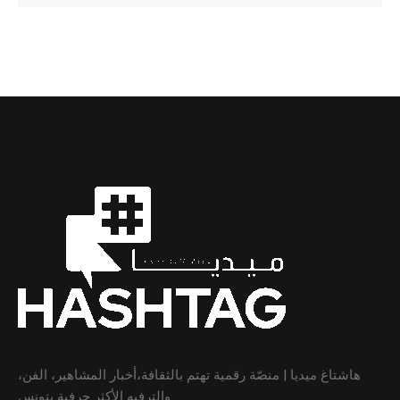
هاشتاغ ميديا | منصّة رقمية تهتم بالثقافة،أخبار المشاهير، الفن،
والترفيه الأكثر حرفية بتونس