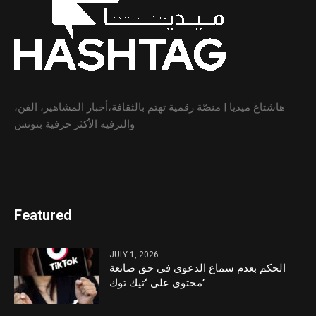
هاشتاغ ميديا | منصّة رقمية تهتم بالثقافة،أخبار المشاهير، الفن،
والترفيه الأكثر حرفية بتونس
Featured
JULY 1, 2026
الحكم بعدم سماع الدعوى في حق صانعة
محتوى على ‘تيك توك’