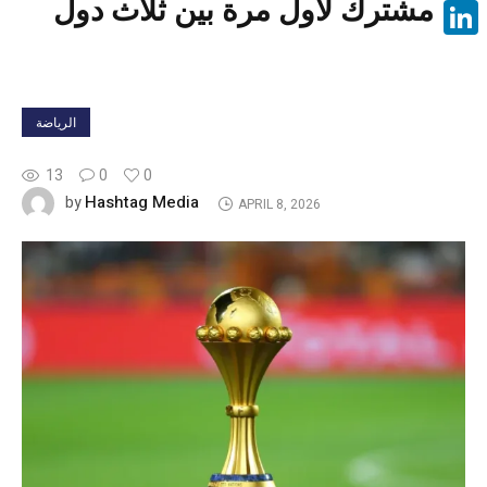
مشترك لأول مرة بين ثلاث دول
Face
Linke
الرياضة
13
0
0
Hashtag Media
by
APRIL 8, 2026