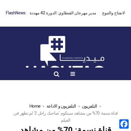
مدير مهرجان القنطاوي: الدورة 42 مهددة بسبب تأخر التراخيص
FlashNews:
التلفزيون
التلفزيون و الاذاعة
Home
قناة نسمة: 70% من مشاهد سيتكوم ‘صاحبك راجل 2’ لم تظهر في
الفيلم
قناة نسمة: 70% من مشاهد