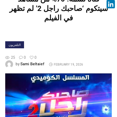
Face
سيتكوم ‘صاحبك راجل 2’ لم تظهر
Linke
في الفيلم
التلفزيون
25
0
0
Sami Beltaief
by
FEBRUARY 19, 2026