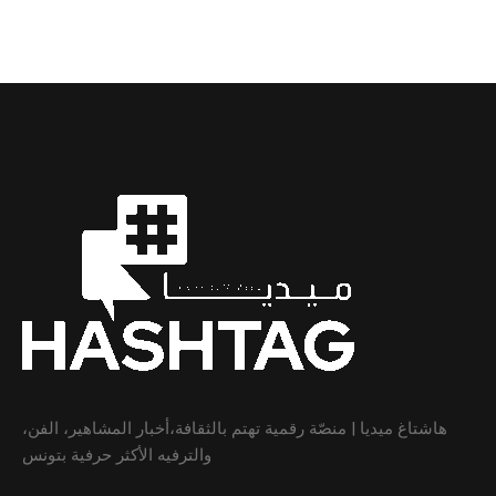
هاشتاغ ميديا | منصّة رقمية تهتم بالثقافة،أخبار المشاهير، الفن،
والترفيه الأكثر حرفية بتونس