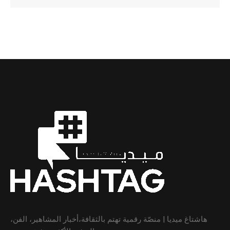
هاشتاغ ميديا | منصّة رقمية تهتم بالثقافة،أخبار المشاهير، الفن،