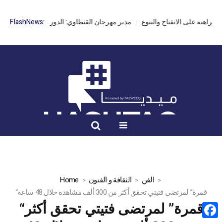
مدير مهرجان القنطاوي: الدورة 42 مهددة بسبب تأخر التراخيص
FlashNews:
الفن
الثقافة و الفنون
Home
“قمرة” لمرتضى فتيتي تحقق أكثر من 300 ألف مشاهدة خلال 48 ساعة
“قمرة” لمرتضى فتيتي تحقق أكثر