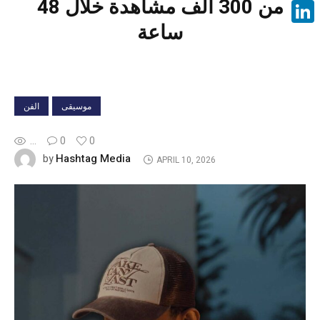
من 300 ألف مشاهدة خلال 48
Face
ساعة
Linke
موسيقى
الفن
...
0
0
Hashtag Media
by
APRIL 10, 2026